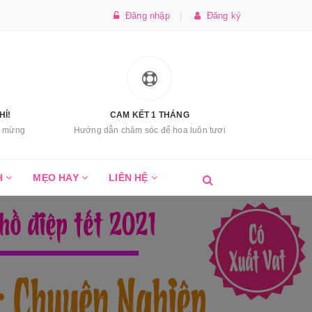
Đăng nhập
Đăng ký
HÍ!
CAM KẾT 1 THÁNG
úc mừng
Hướng dẫn chăm sóc để hoa luôn tươi
H
MẸO HAY
LIÊN HỆ