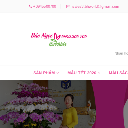
+0945500700
sales3.bhworld@gmail.com
Nhận ho
SẢN PHẨM
MẪU TẾT 2026
MÀU SẮ