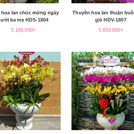
 hoa lan chúc mừng ngày
Thuyền hoa lan thuận buồ
cưới ba mẹ HDS-1804
gió HDV-1807
5.100.000₫
5.650.000₫