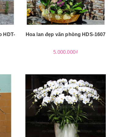
o HDT-
Hoa lan đẹp văn phòng HDS-1607
5.000.000₫