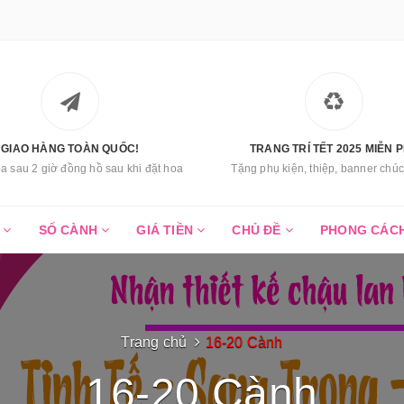
GIAO HÀNG TOÀN QUỐC!
TRANG TRÍ TẾT 2025 MIỄN P
a sau 2 giờ đồng hồ sau khi đặt hoa
Tặng phụ kiện, thiệp, banner ch
C
SỐ CÀNH
GIÁ TIỀN
CHỦ ĐỀ
PHONG CÁC
Trang chủ
16-20 Cành
16-20 Cành