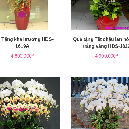
 Tặng khai trương HDS-
Quà tặng Tết chậu lan hồ
1619A
trắng vàng HDS-182
4.800.000₫
4.900.000₫