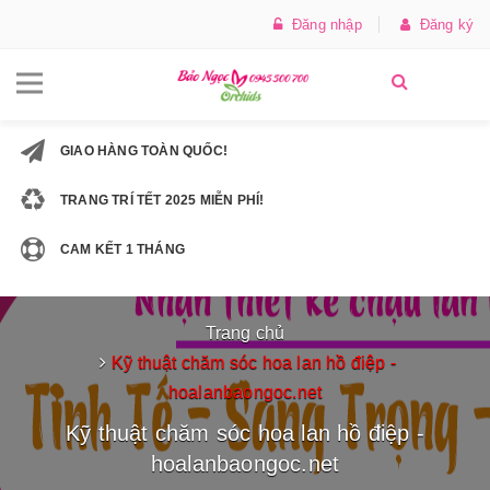
Đăng nhập
Đăng ký
GIAO HÀNG TOÀN QUỐC!
TRANG TRÍ TẾT 2025 MIỄN PHÍ!
CAM KẾT 1 THÁNG
Trang chủ
Kỹ thuật chăm sóc hoa lan hồ điệp -
hoalanbaongoc.net
Kỹ thuật chăm sóc hoa lan hồ điệp -
hoalanbaongoc.net