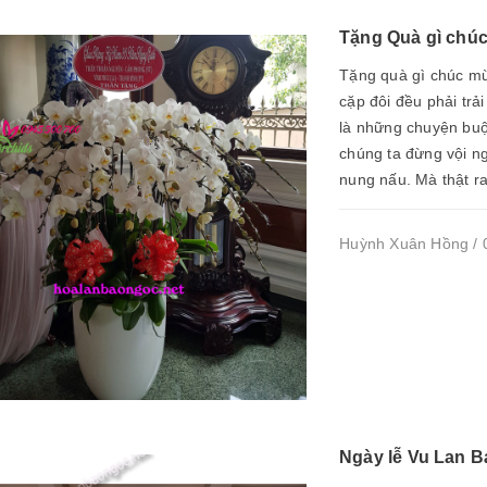
Tặng Quà gì chú
Tặng quà gì chúc m
cặp đôi đều phải trả
là những chuyện buộ
chúng ta đừng vội n
nung nấu. Mà thật r
Huỳnh Xuân Hồng / 0
Ngày lễ Vu Lan B