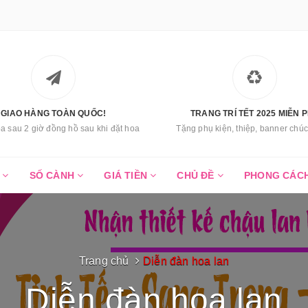
GIAO HÀNG TOÀN QUỐC!
TRANG TRÍ TẾT 2025 MIỄN P
a sau 2 giờ đồng hồ sau khi đặt hoa
Tặng phụ kiện, thiệp, banner ch
C
SỐ CÀNH
GIÁ TIỀN
CHỦ ĐỀ
PHONG CÁC
Trang chủ
Diễn đàn hoa lan
Diễn đàn hoa lan