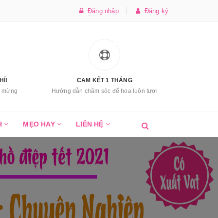
Đăng nhập
Đăng ký
HÍ!
CAM KẾT 1 THÁNG
úc mừng
Hướng dẫn chăm sóc để hoa luôn tươi
H
MẸO HAY
LIÊN HỆ