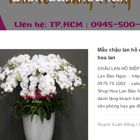
Mẫu chậu lan hồ 
hoa lan
CHẬU LAN HỒ ĐIỆP
Lan Bảo Ngọc - http
0975.74.1002 - zalo
Shop Hoa Lan Bảo N
dành tặng khách hàng
văn phòng hay gia đ
Huỳnh Xuân Hồng / 0