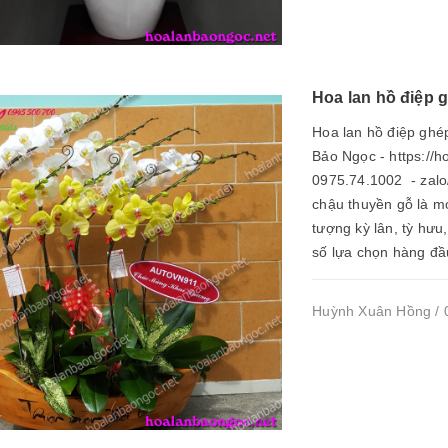
Hoa lan hồ điệp 
Hoa lan hồ điệp gh
Bảo Ngọc - https://h
0975.74.1002 - zalo
chậu thuyền gỗ là 
tượng kỳ lân, tỳ hưu
số lựa chọn hàng đầu
Huỳnh Xuân Hồng / 0