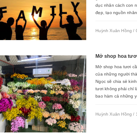
dục nhân cách con ng
đẹp, tạo nguồn nhân
Huỳnh Xuân Hồng / 0
Mở shop hoa tươi
Mở shop hoa tươi cầ
của những người th
Ngọc sẽ chia sẻ kin
tươi không phải chỉ 
bao hàm cả những yế
Huỳnh Xuân Hồng / 1