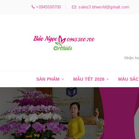
+0945500700
sales3.bhworld@gmail.com
Nhận ho
SẢN PHẨM
MẪU TẾT 2026
MÀU SẮ