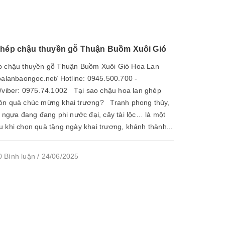
ghép chậu thuyền gỗ Thuận Buồm Xuôi Gió
ép chậu thuyền gỗ Thuận Buồm Xuôi Gió Hoa Lan
oalanbaongoc.net/ Hotline: 0945.500.700 -
/viber: 0975.74.1002 Tại sao chậu hoa lan ghép
món quà chúc mừng khai trương? Tranh phong thủy,
, ngựa đang đang phi nước đại, cây tài lộc… là một
 khi chọn quà tặng ngày khai trương, khánh thành...
 Bình luận / 24/06/2025