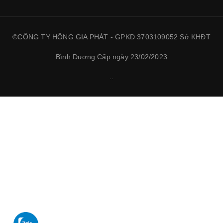
©CÔNG TY HỒNG GIA PHÁT - GPKD 3703109052 Sở KHĐT
Bình Dương Cấp ngày 23/02/2023
.
.