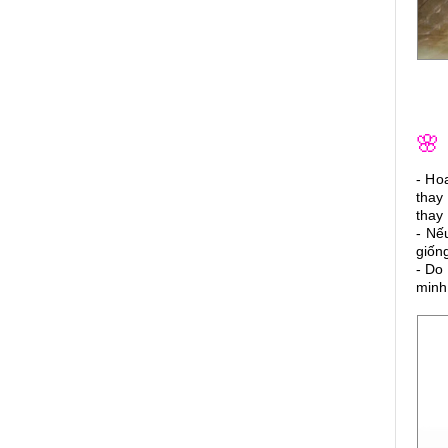
🌸
- Ho
thay
thay 
- Nế
giốn
- Do
minh