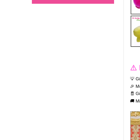
⚠️
💡 G
🎉 M
🧾 G
🚚 M