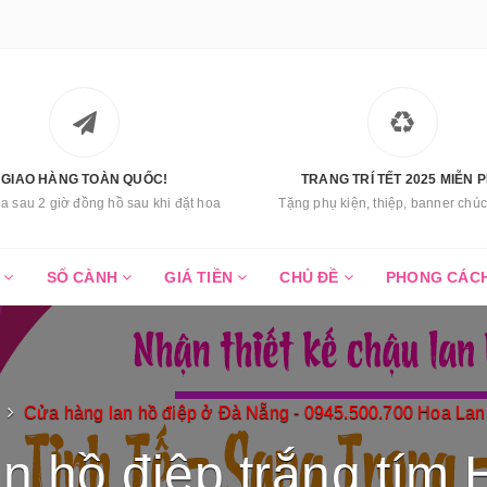
GIAO HÀNG TOÀN QUỐC!
TRANG TRÍ TẾT 2025 MIỄN P
a sau 2 giờ đồng hồ sau khi đặt hoa
Tặng phụ kiện, thiệp, banner ch
C
SỐ CÀNH
GIÁ TIỀN
CHỦ ĐỀ
PHONG CÁC
Cửa hàng lan hồ điệp ở Đà Nẵng - 0945.500.700 Hoa La
an hồ điệp trắng tím