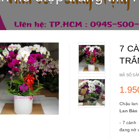
7 C
TRẮ
MÃ SỐ SẢ
1.95
Chậu lan 
Lan Bảo
- 7 cành 
đang nở v