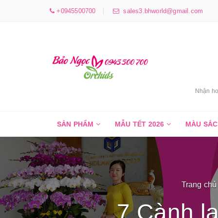
+0945500700
sales3.bhworld@gmail.com
Nhận ho
SẢN PHẨM
MẪU TẾT 2026
MÀU SẮ
Trang chủ
7 Cành l