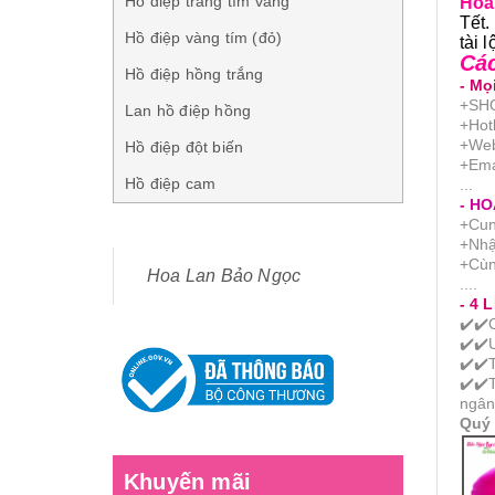
Hồ điệp trắng tím vàng
Hoa 
Tết.
Hồ điệp vàng tím (đỏ)
tài 
Các
Hồ điệp hồng trắng
- Mọ
+SH
Lan hồ điệp hồng
+Hot
+Web
Hồ điệp đột biến
+Ema
Hồ điệp cam
...
- H
+Cun
+Nhận
+Cùn
Hoa Lan Bảo Ngọc
....
- 4 
✔️
✔️
✔️
✔️
✔️
✔️
✔️
✔️
ngân
Quý 
Khuyến mãi