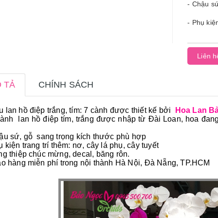
- Chậu sứ
- Phụ kiệ
Liên h
 TẢ
CHÍNH SÁCH
 lan hồ điệp trắng, tím: 7 cành được thiết kế bởi
Hoa Lan B
cành lan hồ điệp tím, trắng được nhập từ Đài Loan, hoa đang
ậu sứ, gỗ sang trọng kích thước phù hợp
ụ kiện trang trí thêm: nơ, cây lá phụ, cây tuyết
ng thiệp chúc mừng, decal, băng rôn.
ao hàng miễn phí trong nội thành Hà Nội, Đà Nẵng, TP.HCM