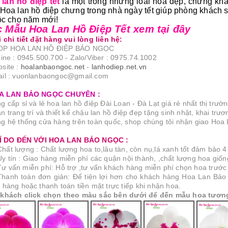
lan hồ điệp tết
là một trong những loài hoa đẹp, chưng kh
 Hoa lan hồ điệp chưng trong nhà ngày tết giúp phòng khách
lộc cho năm mới!
 Mẫu Hoa Lan Hồ Điệp Tết xem tại đây
i chi tiết đặt hàng vui lòng liên hệ:
OP HOA LAN HỒ ĐIỆP BẢO NGỌC
line : 0945.500.700 - Zalo/Viber : 0975.74.1002
site :
hoalanbaongoc.net
-
lanhodiep.net.vn
il : vuonlanbaongoc@gmail.com
OA LAN BẢO NGỌC CHUYÊN :
g cấp sỉ và lẻ hoa lan hồ điệp Đài Loan - Đà Lạt giá rẻ nhất thị trườ
 trang trí và thiết kế chậu lan hồ điệp đẹp tặng sinh nhật, khai trươ
g hệ thống cửa hàng trên toàn quốc, shop chúng tôi nhận giao Hoa La
LÍ DO ĐẾN VỚI HOA LAN BẢO NGỌC :
Chất lượng : Chất lượng hoa to,lâu tàn, còn nụ,lá xanh tốt đảm bảo 4 
Uy tín : Giao hàng miễn phí các quận nội thành, ,chất lượng hoa giố
Tư vấn miễn phí: Hỗ trợ ,tư vấn khách hàng miễn phí chọn hoa trước
Thanh toán đơn giản: Để tiện lợi hơn cho khách hàng Hoa Lan Bảo
 hàng hoặc thanh toán tiền mặt trực tiếp khi nhận hoa.
khách click chọn theo màu sắc bên dưới để đến mẫu hoa tươn