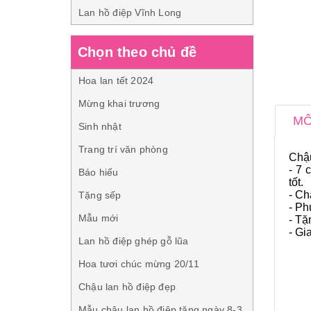
Lan hồ điệp Vĩnh Long
Chọn theo chủ đề
Hoa lan tết 2024
Mừng khai trương
MÔ
Sinh nhật
Trang trí văn phòng
Chậu
- 7 
Báo hiếu
tốt.
- Ch
Tặng sếp
- Ph
Mẫu mới
- Tặ
- Gi
Lan hồ điệp ghép gỗ lũa
Hoa tươi chúc mừng 20/11
Chậu lan hồ điệp đẹp
Mẫu chậu lan hồ điệp tặng ngày 8-3