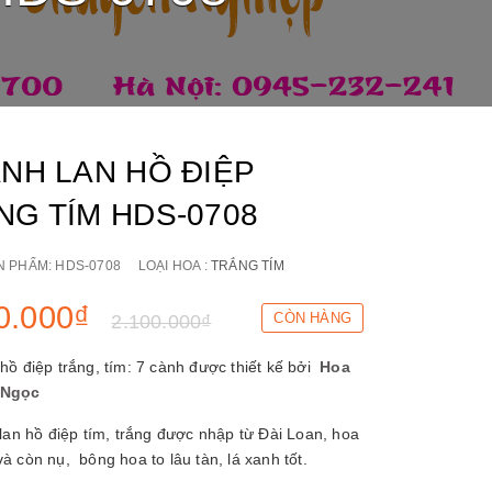
ÀNH LAN HỒ ĐIỆP
NG TÍM HDS-0708
N PHẨM:
HDS-0708
LOẠI HOA :
TRẮNG TÍM
0.000₫
CÒN HÀNG
2.100.000₫
hồ điệp trắng, tím: 7 cành được thiết kế bởi
Hoa
 Ngọc
lan hồ điệp tím, trắng được nhập từ Đài Loan, hoa
à còn nụ, bông hoa to lâu tàn, lá xanh tốt.