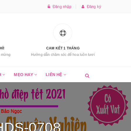
Đăng nhập
Đăng ký
HÍ!
CAM KẾT 1 THÁNG
úc mừng
Hướng dẫn chăm sóc để hoa luôn tươi
H
MẸO HAY
LIÊN HỆ
n Bảo Ngọc
 HDS-0708