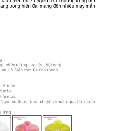
á lâu được nhiều người ưa chuộng trong dịp
 sang trọng hiện đại mang đến nhiều may mắn
ng
ng, chúc mừng, sự kiện, hội nghị...
n Hồ Điệp trên 64 tỉnh thành ...
- 6 tuần.
ng mẫu.
 khi mua.
 Ngọc có thanh toán chuyển khoản qua tài khoản
g ứng