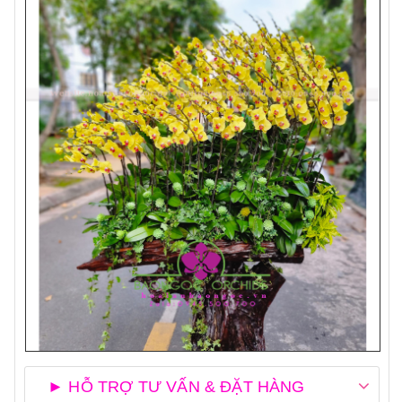
► HỖ TRỢ TƯ VẤN & ĐẶT HÀNG