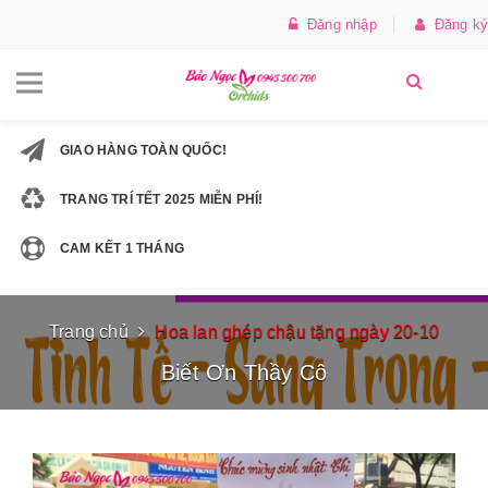
Đăng nhập
Đăng ký
GIAO HÀNG TOÀN QUỐC!
TRANG TRÍ TẾT 2025 MIỄN PHÍ!
CAM KẾT 1 THÁNG
Trang chủ
Hoa lan ghép chậu tặng ngày 20-10
Biết Ơn Thầy Cô