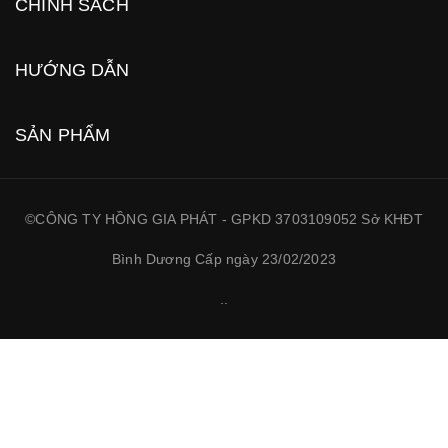
CHÍNH SÁCH
HƯỚNG DẪN
SẢN PHẨM
©CÔNG TY HỒNG GIA PHÁT - GPKD 3703109052 Sở KHĐT
Bình Dương Cấp ngày 23/02/2023
.
.