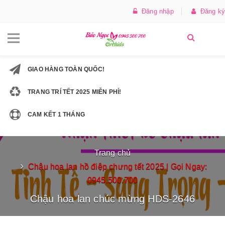
Đăng nhập
Đăng ký
GIAO HÀNG TOÀN QUỐC!
TRANG TRÍ TẾT 2025 MIỄN PHÍ!
CAM KẾT 1 THÁNG
Trang chủ
Chậu hoa lan hồ điệp chưng tết 2025 | Gọi Ngay:
0945.500.700
Chậu hoa lan chúc mừng HDS-2646