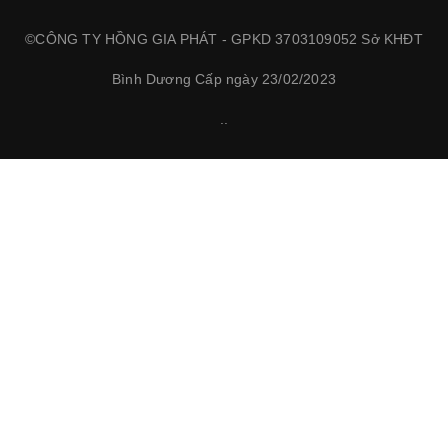
©CÔNG TY HỒNG GIA PHÁT - GPKD 3703109052 Sở KHĐT
Bình Dương Cấp ngày 23/02/2023
.
.