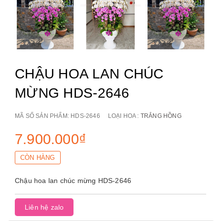
CHẬU HOA LAN CHÚC
MỪNG HDS-2646
MÃ SỐ SẢN PHẨM:
HDS-2646
LOẠI HOA :
TRẮNG HỒNG
7.900.000₫
CÒN HÀNG
Chậu hoa lan chúc mừng HDS-2646
Liên hệ zalo