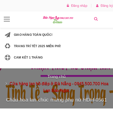
Đăng nhập
Đăng ký
GIAO HÀNG TOÀN QUỐC!
TRANG TRÍ TẾT 2025 MIỄN PHÍ!
CAM KẾT 1 THÁNG
Trang chủ
Cửa hàng lan hồ điệp ở Đà Nẵng - 0945.500.700 Hoa
Lan Bảo Ngọc
Chậu hoa lan chúc mừng phụ nữ HDH-0561