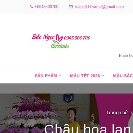
+0945500700
sales3.bhworld@gmail.com
Nhận ho
SẢN PHẨM
MẪU TẾT 2026
MÀU SẮ
Trang chủ
Chậu hoa lan