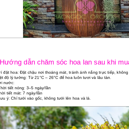
 Hướng dẫn chăm sóc hoa lan sau khi mu
trí đặt hoa: Đặt chậu nơi thoáng mát, tránh ánh nắng trực tiếp, không
iệt độ lý tưởng: Từ 21°C – 26°C để hoa luôn tươi và lâu tàn.
ới nước:
ời tiết nóng: 3–5 ngày/lần
i tiết mát: 7 ngày/lần
u ý: Chỉ tưới vào gốc, không tưới lên hoa và lá.