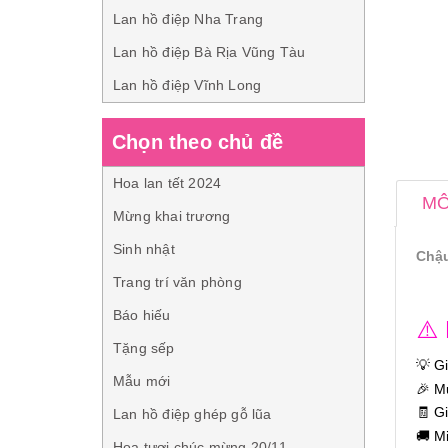
Lan hồ điệp Nha Trang
Lan hồ điệp Bà Rịa Vũng Tàu
Lan hồ điệp Vĩnh Long
Chọn theo chủ đề
Hoa lan tết 2024
MÔ
Mừng khai trương
Sinh nhật
Chậu
Trang trí văn phòng
Báo hiếu
⚠️
Tặng sếp
💡 G
Mẫu mới
🎉 M
🧾 G
Lan hồ điệp ghép gỗ lũa
🚚 M
Hoa tươi chúc mừng 20/11