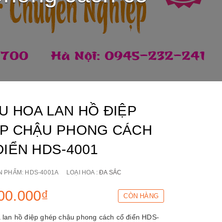
U HOA LAN HỒ ĐIỆP
P CHẬU PHONG CÁCH
ĐIỂN HDS-4001
N PHẨM:
HDS-4001A
LOẠI HOA :
ĐA SẮC
00.000₫
CÒN HÀNG
 lan hồ điệp ghép chậu phong cách cổ điển HDS-