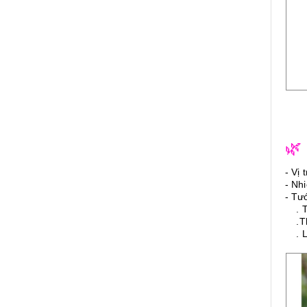
🌿
- Vị 
- Nh
- Tư
. Th
.Thờ
. Lư