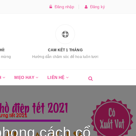
Đăng nhập
Đăng ký
HÍ!
CAM KẾT 1 THÁNG
úc mừng
Hướng dẫn chăm sóc để hoa luôn tươi
H
MẸO HAY
LIÊN HỆ
ng tết 2021
phong cách cổ