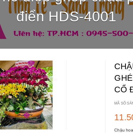
điển HDS-4001
CHẬ
GHÉ
CỔ 
MÃ SỐ SẢ
11.5
Chậu hoa