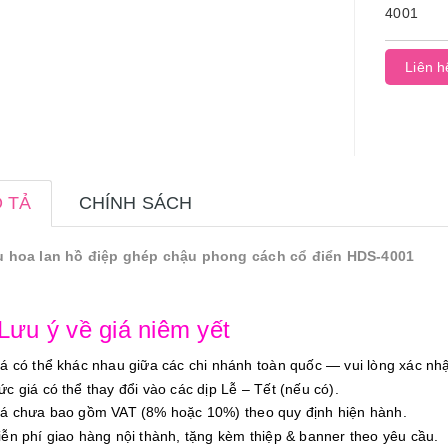
4001
Liên h
 TẢ
CHÍNH SÁCH
 hoa lan hồ điệp ghép chậu phong cách cổ điển HDS-4001
 Lưu ý về giá niêm yết
iá có thể khác nhau giữa các chi nhánh toàn quốc — vui lòng xác nhậ
ức giá có thể thay đổi vào các dịp Lễ – Tết (nếu có).
iá chưa bao gồm VAT (8% hoặc 10%) theo quy định hiện hành.
iễn phí giao hàng nội thành, tặng kèm thiệp & banner theo yêu cầu.