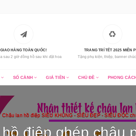
GIAO HÀNG TOÀN QUỐC!
TRANG TRÍ TẾT 2025 MIỄN P
a sau 2 giờ đồng hồ sau khi đặt hoa
Tặng phụ kiện, thiệp, banner ch
C
SỐ CÀNH
GIÁ TIỀN
CHỦ ĐỀ
PHONG CÁC
Chậu lan hồ điệp SIÊU KHỦNG - SIÊU ĐẸP - SIÊU ĐỘC chư
 hồ điệp ghép chậu 