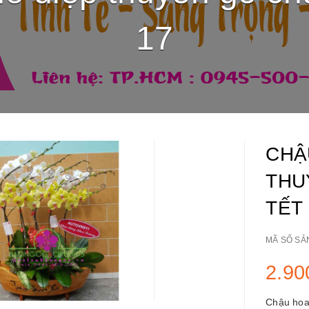
17
CHẬ
THU
TẾT
MÃ SỐ SẢ
2.90
Chậu hoa