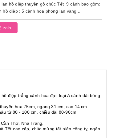
 lan hồ điệp thuyền gỗ chúc Tết 9 cành bao gồm:
n hồ điệp : 5 cành hoa phong lan vàng ...
ệ zalo
hồ điệp trắng cành hoa đại, loại A cành dài bông
ậu thuyền hoa 75cm, ngang 31 cm, cao 14 cm
ậu từ 80 - 100 cm, chiều dài 80-90cm
g, Cần Thơ, Nha Trang,
̀ Tết cao cấp, chúc mừng tất niên công ty, ngân