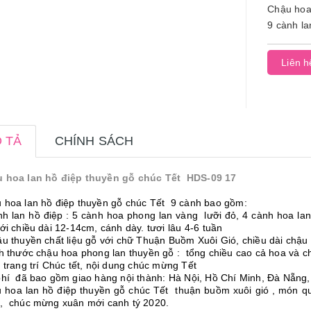
Chậu hoa
9 cành la
Liên h
 TẢ
CHÍNH SÁCH
 hoa lan hồ điệp thuyền gỗ chúc Tết HDS-09 17
 hoa lan hồ điệp thuyền gỗ chúc Tết 9 cành bao gồm:
h lan hồ điệp : 5 cành hoa phong lan vàng lưỡi đỏ, 4 cành hoa lan 
với chiều dài 12-14cm, cánh dày. tươi lâu 4-6 tuần
u thuyền chất liệu gỗ với chữ Thuận Buồm Xuôi Gió, chiều dài ch
ch thước chậu hoa phong lan thuyền gỗ : tổng chiều cao cả hoa và ch
trang trí Chúc tết, nội dung chúc mừng Tết
phí đã bao gồm giao hàng nội thành: Hà Nội, Hồ Chí Minh, Đà Nẵn
hoa lan hồ điệp thuyền gỗ chúc Tết thuận buồm xuôi gió , món qua
g, chúc mừng xuân mới canh tý 2020.