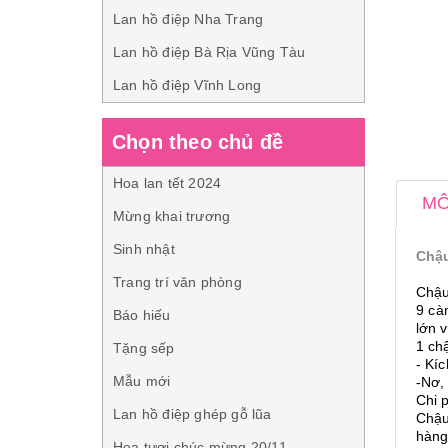
Lan hồ điệp Nha Trang
Lan hồ điệp Bà Rịa Vũng Tàu
Lan hồ điệp Vĩnh Long
Chọn theo chủ đề
Hoa lan tết 2024
MÔ
Mừng khai trương
Sinh nhật
Chậu
Trang trí văn phòng
Chậu
9 càn
Báo hiếu
lớn 
1 chậ
Tặng sếp
- Kí
Mẫu mới
-Nơ, 
Chi 
Lan hồ điệp ghép gỗ lũa
Chậu 
hàn
Hoa tươi chúc mừng 20/11