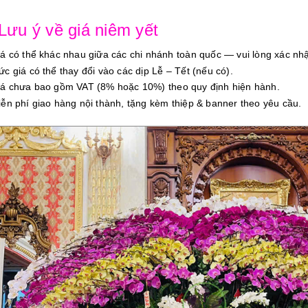
 Lưu ý về giá niêm yết
iá có thể khác nhau giữa các chi nhánh toàn quốc — vui lòng xác nhậ
ức giá có thể thay đổi vào các dịp Lễ – Tết (nếu có).
iá chưa bao gồm VAT (8% hoặc 10%) theo quy định hiện hành.
iễn phí giao hàng nội thành, tặng kèm thiệp & banner theo yêu cầu.