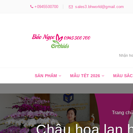
+0945500700
sales3.bhworld@gmail.com
Nhận ho
SẢN PHẨM
MẪU TẾT 2026
MÀU SẮ
Trang ch
Chậu hoa lan 