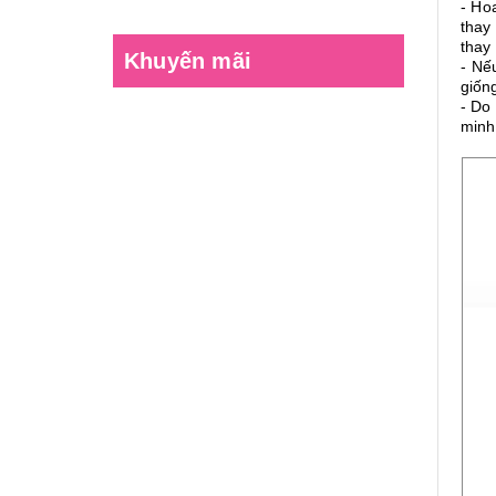
- Ho
thay
thay 
Khuyến mãi
- Nế
giốn
- Do
minh