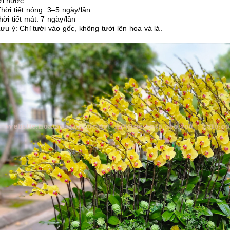
ới nước:
ời tiết nóng: 3–5 ngày/lần
i tiết mát: 7 ngày/lần
u ý: Chỉ tưới vào gốc, không tưới lên hoa và lá.