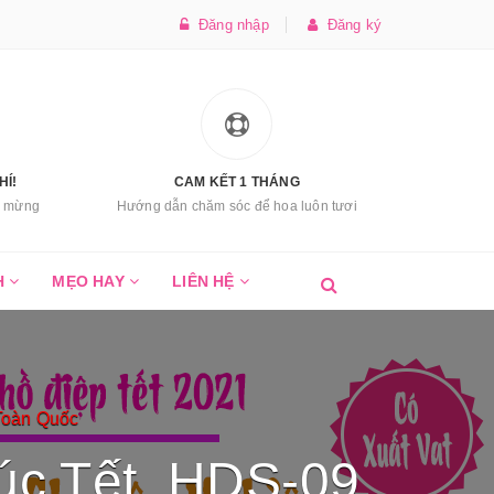
Đăng nhập
Đăng ký
HÍ!
CAM KẾT 1 THÁNG
úc mừng
Hướng dẫn chăm sóc để hoa luôn tươi
H
MẸO HAY
LIÊN HỆ
Toàn Quốc
húc Tết HDS-09