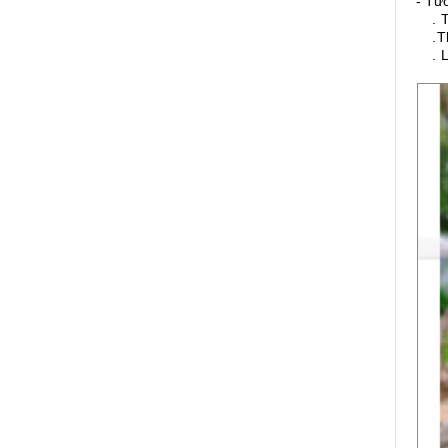
- Tư
. Th
.Thờ
. Lư