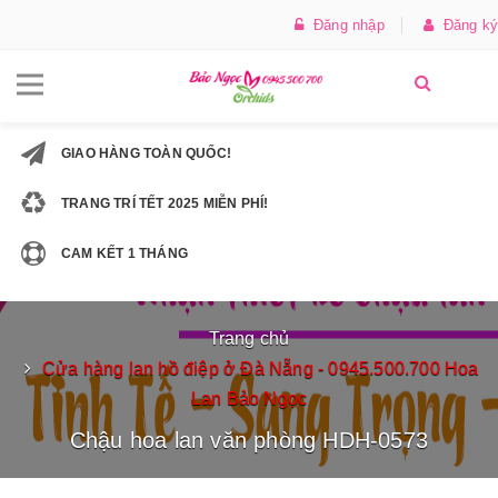
Đăng nhập
Đăng ký
GIAO HÀNG TOÀN QUỐC!
TRANG TRÍ TẾT 2025 MIỄN PHÍ!
CAM KẾT 1 THÁNG
Trang chủ
Cửa hàng lan hồ điệp ở Đà Nẵng - 0945.500.700 Hoa
Lan Bảo Ngọc
Chậu hoa lan văn phòng HDH-0573