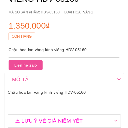
MÃ SỐ SẢN PHẨM:
HDV-05160
LOẠI HOA :
VÀNG
1.350.000₫
CÒN HÀNG
Chậu hoa lan vàng kính viếng HDV-05160
Liên hệ zalo
MÔ TẢ
Chậu hoa lan vàng kính viếng HDV-05160
⚠️ LƯU Ý VỀ GIÁ NIÊM YẾT