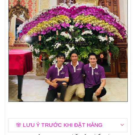
🌸 LƯU Ý TRƯỚC KHI ĐẶT HÀNG