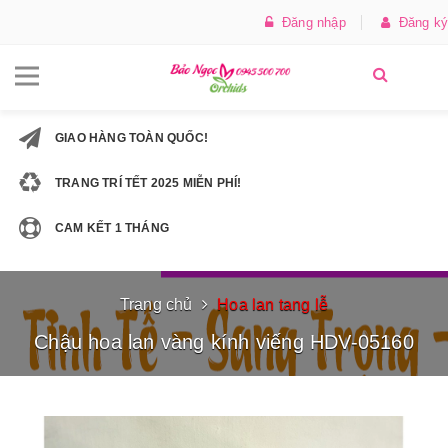
Đăng nhập
Đăng ký
GIAO HÀNG TOÀN QUỐC!
TRANG TRÍ TẾT 2025 MIỄN PHÍ!
CAM KẾT 1 THÁNG
Trang chủ
Hoa lan tang lễ
Chậu hoa lan vàng kính viếng HDV-05160