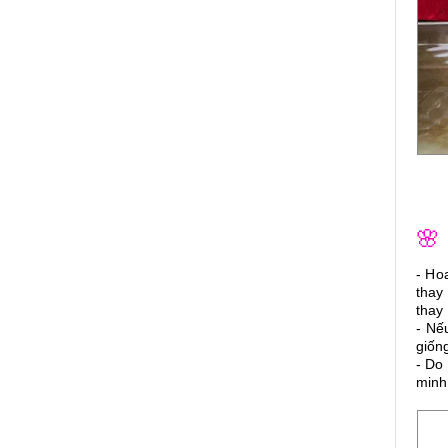
🌸
- Ho
thay
thay 
- Nế
giốn
- Do
minh