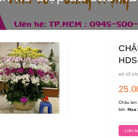
CHẬ
HDS
MÃ SỐ SẢ
25.0
Chậu lan 
bởi
Hoa 
Liên h