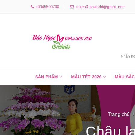
+0945500700
sales3.bhworld@gmail.com
Nhận ho
SẢN PHẨM
MẪU TẾT 2026
MÀU SẮ
Trang chủ
Chậu l