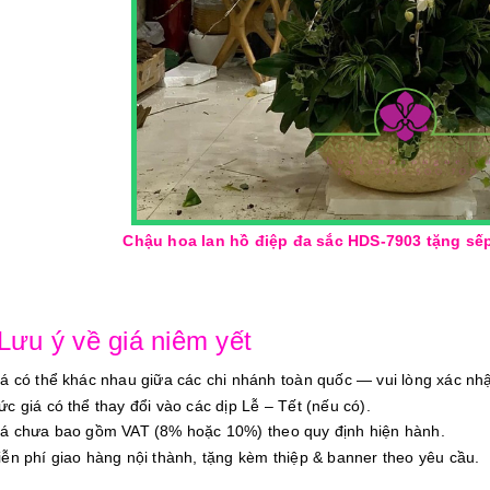
Chậu hoa lan hồ điệp đa sắc HDS-7903 tặng sếp ta
 Lưu ý về giá niêm yết
iá có thể khác nhau giữa các chi nhánh toàn quốc — vui lòng xác nhậ
ức giá có thể thay đổi vào các dịp Lễ – Tết (nếu có).
iá chưa bao gồm VAT (8% hoặc 10%) theo quy định hiện hành.
iễn phí giao hàng nội thành, tặng kèm thiệp & banner theo yêu cầu.