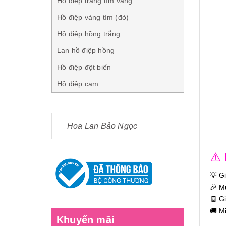
Hồ điệp trắng tím vàng
Hồ điệp vàng tím (đỏ)
Hồ điệp hồng trắng
Lan hồ điệp hồng
Hồ điệp đột biến
Hồ điệp cam
Hoa Lan Bảo Ngọc
⚠️
💡 G
🎉 M
🧾 G
🚚 M
Khuyến mãi