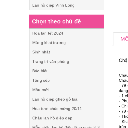
Lan hồ điệp Vĩnh Long
Chọn theo chủ đề
Hoa lan tết 2024
MÔ
Mừng khai trương
Sinh nhật
Chậu
Trang trí văn phòng
Báo hiếu
Chậu 
Tặng sếp
Chậu
- 79 
Mẫu mới
đang 
- 1 c
Lan hồ điệp ghép gỗ lũa
- Phụ
- Chi
Hoa tươi chúc mừng 20/11
- 79
- Th
Chậu lan hồ điệp đẹp
- Kí
tròn
Mẫu chậu lan hồ điệp tặng ngày 8-3