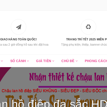
GIAO HÀNG TOÀN QUỐC!
TRANG TRÍ TẾT 2025 MIỄN P
a sau 2 giờ đồng hồ sau khi đặt hoa
Tặng phụ kiện, thiệp, banner ch
C
SỐ CÀNH
GIÁ TIỀN
CHỦ ĐỀ
PHONG CÁC
Chậu lan hồ điệp SIÊU KHỦNG - SIÊU ĐẸP - SIÊU ĐỘC chư
an hồ điệp đa sắc H