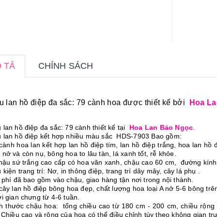
 TẢ
CHÍNH SÁCH
 lan hồ điệp đa sắc: 79 cành hoa được thiết kế bởi
Hoa La
lan hồ điệp đa sắc: 79 cành thiết kế tại
Hoa Lan Bảo Ngọc
.
 lan hồ điệp kết hợp nhiều màu sắc HDS-7903 Bao gồm:
cành hoa lan kết hợp lan hồ điệp tím, lan hồ điệp trắng, hoa lan hồ
nở và còn nụ, bông hoa to lâu tàn, lá xanh tốt, rễ khỏe.
hậu sứ trắng cao cấp có hoa văn xanh, chậu cao 60 cm, đường kín
 kiện trang trí: Nơ, in thông điệp, trang trí dây mây, cây lá phụ .
 phí đã bao gồm vào chậu, giao hàng tận nơi trong nội thành.
 cây lan hồ điệp bông hoa đẹp, chất lượng hoa loại A nở 5-6 bông trê
ời gian chưng từ 4-6 tuần.
ch thước chậu hoa: tổng chiều cao từ 180 cm - 200 cm, chiều rộng t
. Chiều cao và rộng của hoa có thể điều chỉnh tùy theo không gian t