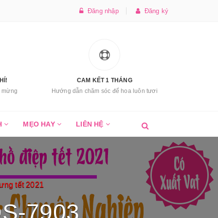
Đăng nhập
Đăng ký
HÍ!
CAM KẾT 1 THÁNG
úc mừng
Hướng dẫn chăm sóc để hoa luôn tươi
H
MẸO HAY
LIÊN HỆ
ng tết 2021
DS-7903