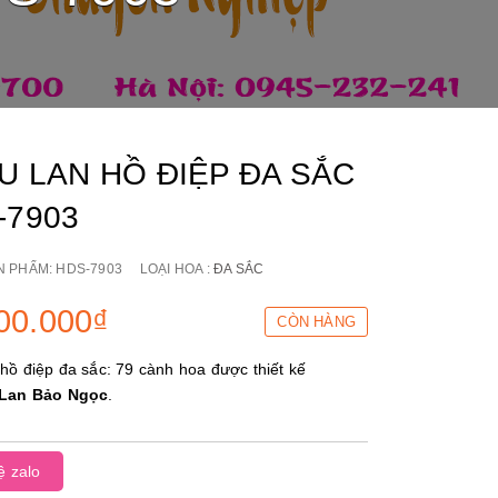
U LAN HỒ ĐIỆP ĐA SẮC
-7903
N PHẨM:
HDS-7903
LOẠI HOA :
ĐA SẮC
00.000₫
CÒN HÀNG
hồ điệp đa sắc: 79 cành hoa được thiết kế
Lan Bảo Ngọc
.
ệ zalo