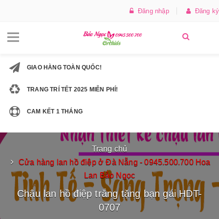
Đăng nhập
Đăng ký
GIAO HÀNG TOÀN QUỐC!
TRANG TRÍ TẾT 2025 MIỄN PHÍ!
CAM KẾT 1 THÁNG
Trang chủ
Cửa hàng lan hồ điệp ở Đà Nẵng - 0945.500.700 Hoa
Lan Bảo Ngọc
Chậu lan hồ điệp trắng tặng bạn gái HDT-
0707