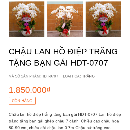
CHẬU LAN HỒ ĐIỆP TRẮNG
TẶNG BẠN GÁI HDT-0707
MÃ SỐ SẢN PHẨM:
HDT-0707
LOẠI HOA :
TRẮNG
1.850.000₫
CÒN HÀNG
Chậu lan hồ điệp trắng tặng bạn gái HDT-0707 Lan hồ điệp
trắng tặng bạn gái ghép chậu 7 cành Chiều cao chậu hoa
80-90 cm, chiều dài chậu lan 0.7m Chậu sứ trắng cao