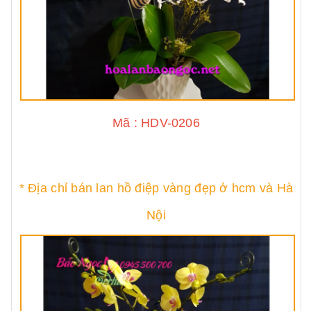
Mã : HDV-0206
* Địa chỉ bán lan hồ điệp vàng đẹp ở hcm và Hà
Nội