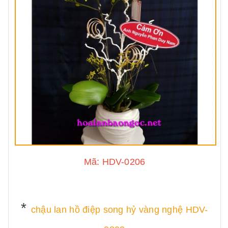
Mã: HDV-0206
*
chậu lan hồ điệp song hỷ vàng nghệ HDV-