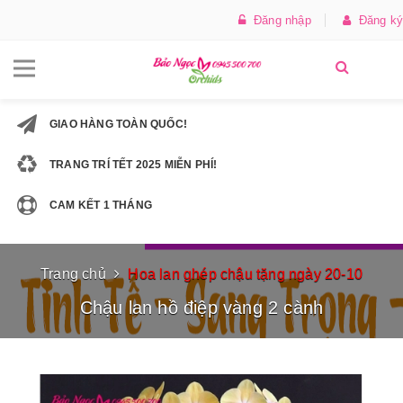
Đăng nhập
Đăng ký
GIAO HÀNG TOÀN QUỐC!
TRANG TRÍ TẾT 2025 MIỄN PHÍ!
CAM KẾT 1 THÁNG
Trang chủ
Hoa lan ghép chậu tặng ngày 20-10
Chậu lan hồ điệp vàng 2 cành