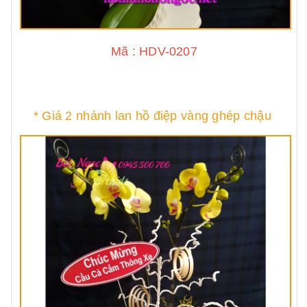
Mã : HDV-0207
* Giá 2 nhánh lan hồ điệp vàng ghép chậu