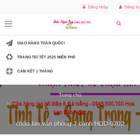
Đăng nhập
Đăng ký
GIAO HÀNG TOÀN QUỐC!
TRANG TRÍ TẾT 2025 MIỄN PHÍ!
CAM KẾT 1 THÁNG
Trang chủ
Cửa hàng lan hồ điệp ở Đà Nẵng - 0945.500.700 Hoa
Lan Bảo Ngọc
chậu lan văn phòng 7 cành HDD-0702