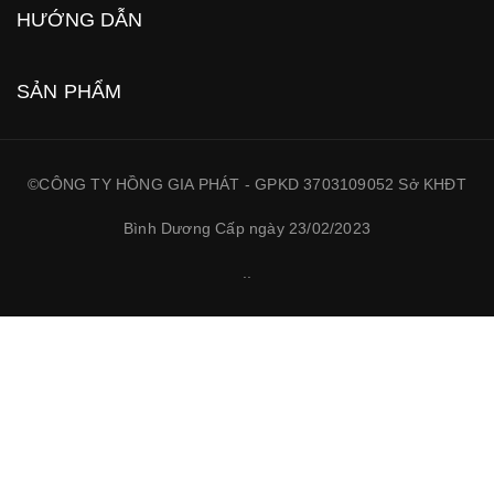
HƯỚNG DẪN
SẢN PHẨM
©CÔNG TY HỒNG GIA PHÁT - GPKD 3703109052 Sở KHĐT
Bình Dương Cấp ngày 23/02/2023
.
.