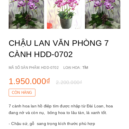
CHẬU LAN VĂN PHÒNG 7
CÀNH HDD-0702
MÃ SỐ SẢN PHẨM:
HDD-0702
LOẠI HOA :
TÍM
1.950.000₫
2.200.000₫
CÒN HÀNG
7 cành hoa lan hồ điệp tím được nhập từ Đài Loan, hoa
đang nở và còn nụ, bông hoa to lâu tàn, lá xanh tốt.
- Chậu sứ, gỗ sang trọng kích thước phù hợp