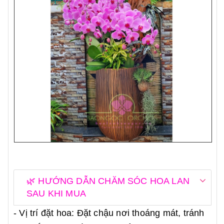
🌿 HƯỚNG DẪN CHĂM SÓC HOA LAN
SAU KHI MUA
- Vị trí đặt hoa: Đặt chậu nơi thoáng mát, tránh