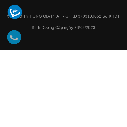
©CÔNG TY HỒNG GIA PHÁT - GPKD 3703109052 Sở KHĐT
Bình Dương Cấp ngày 23/02/2023
.
.