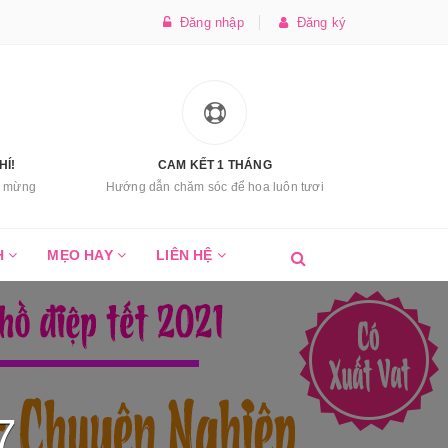
Đăng nhập
Đăng ký
HÍ!
CAM KẾT 1 THÁNG
úc mừng
Hướng dẫn chăm sóc để hoa luôn tươi
H
MẸO HAY
LIÊN HỆ
7