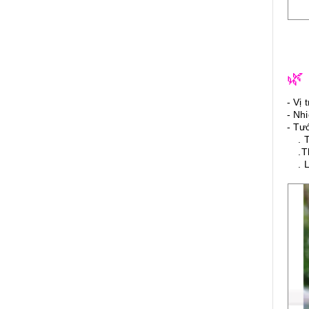
🌿
- Vị 
- Nh
- Tư
. Th
.Thờ
. Lư