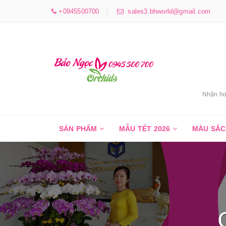
+0945500700
sales3.bhworld@gmail.com
Nhận ho
SẢN PHẨM
MẪU TẾT 2026
MÀU SẮ