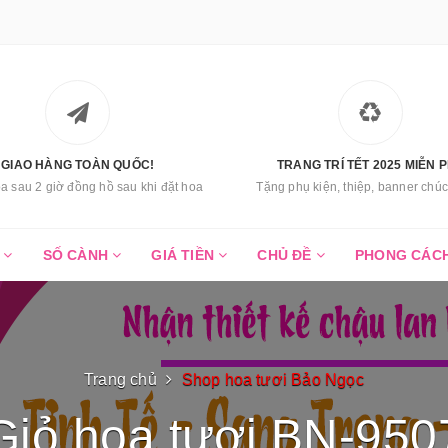
GIAO HÀNG TOÀN QUỐC!
TRANG TRÍ TẾT 2025 MIỄN P
a sau 2 giờ đồng hồ sau khi đặt hoa
Tặng phụ kiện, thiệp, banner ch
C
SỐ CÀNH
GIÁ TIỀN
CHỦ ĐỀ
PHONG CÁC
Trang chủ
Shop hoa tươi Bảo Ngọc
Giỏ hoa tươi BN-950