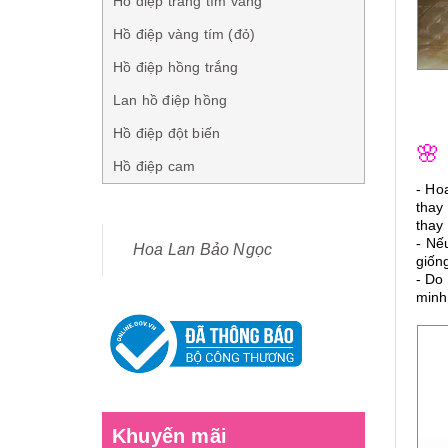
Hồ điệp trắng tím vàng
Hồ điệp vàng tím (đỏ)
Hồ điệp hồng trắng
Lan hồ điệp hồng
Hồ điệp đột biến
🌸
Hồ điệp cam
- Ho
thay
thay 
- Nế
Hoa Lan Bảo Ngọc
giốn
- Do
minh
Khuyến mãi