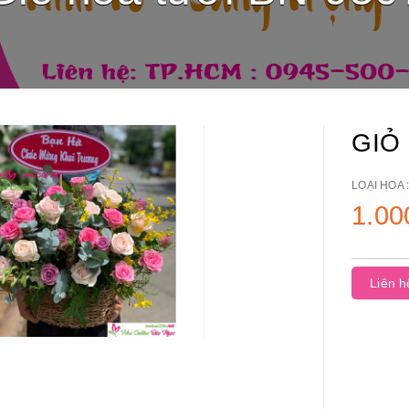
GIỎ
LOẠI HOA 
1.00
Liên h