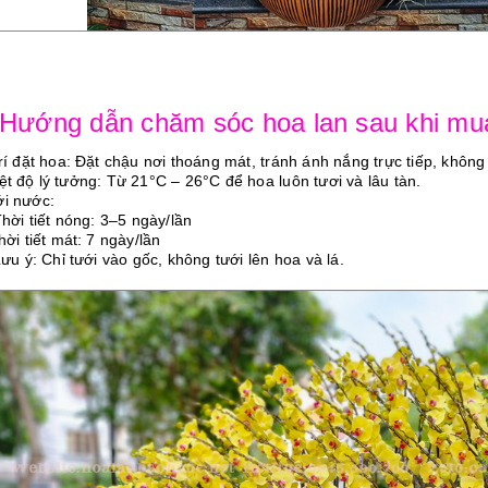
 Hướng dẫn chăm sóc hoa lan sau khi mu
trí đặt hoa: Đặt chậu nơi thoáng mát, tránh ánh nắng trực tiếp, không
iệt độ lý tưởng: Từ 21°C – 26°C để hoa luôn tươi và lâu tàn.
ới nước:
ời tiết nóng: 3–5 ngày/lần
i tiết mát: 7 ngày/lần
u ý: Chỉ tưới vào gốc, không tưới lên hoa và lá.