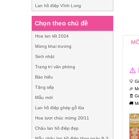
Lan hồ điệp Vĩnh Long
Chọn theo chủ đề
Hoa lan tết 2024
MÔ
Mừng khai trương
Sinh nhật
Trang trí văn phòng
⚠️
Báo hiếu
💡 G
Tặng sếp
🎉 M
🧾 G
Mẫu mới
🚚 M
Lan hồ điệp ghép gỗ lũa
Hoa tươi chúc mừng 20/11
Chậu lan hồ điệp đẹp
Mẫu chậu lan hồ điệp tặng ngày 8-3