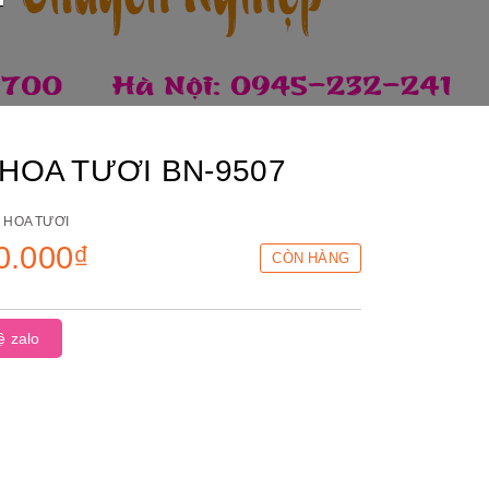
 HOA TƯƠI BN-9507
:
HOA TƯƠI
0.000₫
CÒN HÀNG
ệ zalo