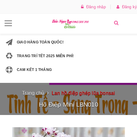
Đăng nhập
Đăng ký
GIAO HÀNG TOÀN QUỐC!
TRANG TRÍ TẾT 2025 MIỄN PHÍ!
CAM KẾT 1 THÁNG
Trang chủ
Lan hồ điệp ghép lũa bonsai
Hồ Điệp Mini LBN010