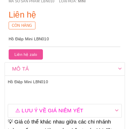
MÃ SỐ SẢN PHẨM:
LBN010
LOẠI HOA :
MINI
Liên hệ
CÒN HÀNG
Hồ Điệp Mini LBN010
Liên hệ zalo
MÔ TẢ
Hồ Điệp Mini LBN010
⚠️ LƯU Ý VỀ GIÁ NIÊM YẾT
💡 Giá có thể khác nhau giữa các chi nhánh