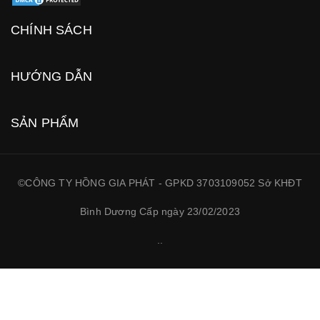
CHÍNH SÁCH
HƯỚNG DẪN
SẢN PHẨM
©CÔNG TY HỒNG GIA PHÁT - GPKD 3703109052 Sở KHĐT
Bình Dương Cấp ngày 23/02/2023
.
.