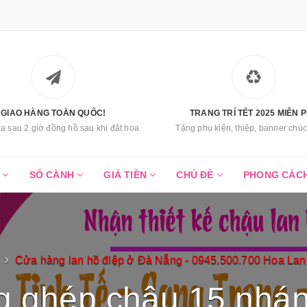
GIAO HÀNG TOÀN QUỐC!
TRANG TRÍ TẾT 2025 MIỄN P
a sau 2 giờ đồng hồ sau khi đặt hoa
Tặng phụ kiện, thiệp, banner ch
C
SỐ CÀNH
GIÁ TIỀN
CHỦ ĐỀ
PHONG CÁC
Cửa hàng lan hồ điệp ở Đà Nẵng - 0945.500.700 Hoa La
ng ghép chậu 15 nhá