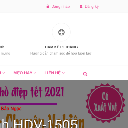
Đăng nhập
Đăng ký
HÍ!
CAM KẾT 1 THÁNG
úc mừng
Hướng dẫn chăm sóc để hoa luôn tươi
H
MẸO HAY
LIÊN HỆ
n Bảo Ngọc
nh HDV-1505