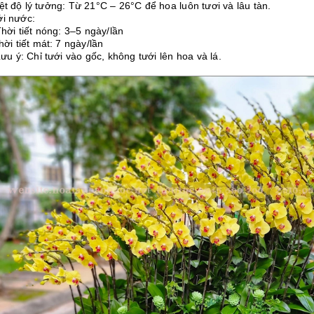
iệt độ lý tưởng: Từ 21°C – 26°C để hoa luôn tươi và lâu tàn.
ới nước:
ời tiết nóng: 3–5 ngày/lần
i tiết mát: 7 ngày/lần
u ý: Chỉ tưới vào gốc, không tưới lên hoa và lá.