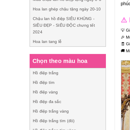
phúc
Hoa lan ghép chậu tặng ngày 20-10
⚠️
Chậu lan hồ điệp SIÊU KHỦNG -
SIÊU ĐẸP - SIÊU ĐỘC chưng tết
💡 G
2024
🎉 M
Hoa lan tang lễ
🧾 G
🚚 M
Chọn theo màu hoa
Hồ điệp trắng
Hồ điệp tím
Hồ điệp vàng
Hồ điệp đa sắc
Hồ điệp trắng vàng
Hồ điệp trắng tím (đỏ)