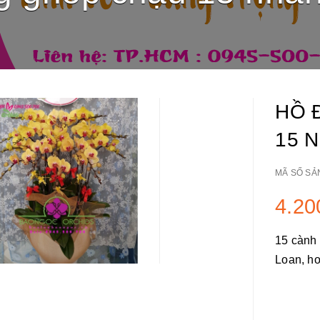
HỒ 
15 
MÃ SỐ SẢ
4.20
15 cành
Loan, ho