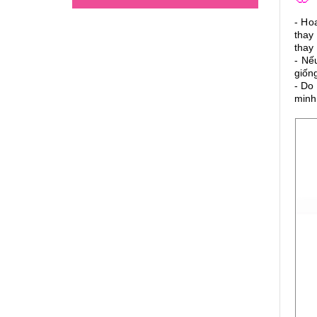
- Ho
thay
thay 
- Nế
giốn
- Do
minh