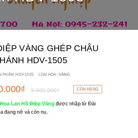
ĐIỆP VÀNG GHÉP CHẬU
NHÁNH HDV-1505
N PHẨM:
HDV-1505
LOẠI HOA :
VÀNG
0.000₫
CÒN HÀNG
5.000.000₫
Hoa Lan Hồ Điệp Vàng
được nhập từ Đài
a đang nở và còn nụ.