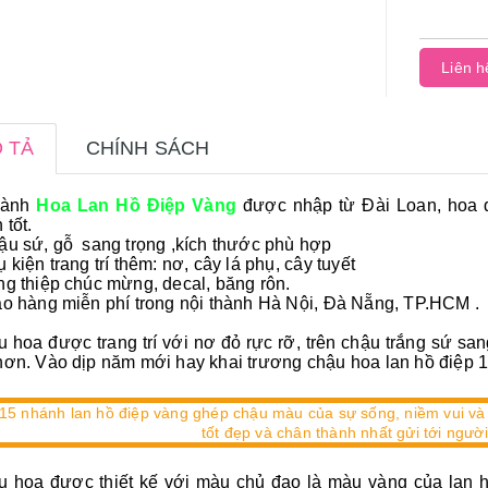
Liên h
 TẢ
CHÍNH SÁCH
cành
Hoa Lan Hồ Điệp Vàng
được nhập từ Đài Loan, hoa đ
 tốt.
ậu sứ, gỗ sang trọng ,kích thước phù hợp
ụ kiện trang trí thêm: nơ, cây lá phụ, cây tuyết
ng thiệp chúc mừng, decal, băng rôn.
ao hàng miễn phí trong nội thành Hà Nội, Đà Nẵng, TP.HCM .
 hoa được trang trí với nơ đỏ rực rỡ, trên chậu trắng sứ sa
hơn. Vào dịp năm mới hay khai trương chậu hoa lan hồ điệp 
 hoa được thiết kế với màu chủ đạo là màu vàng của lan h