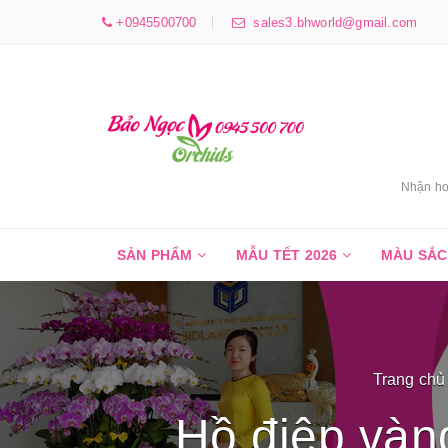
+0945500700
sales3.bhworld@gmail.com
Nhận ho
SẢN PHẨM
MẪU TẾT 2026
MÀU SẮ
Trang chủ
Hồ điệp và