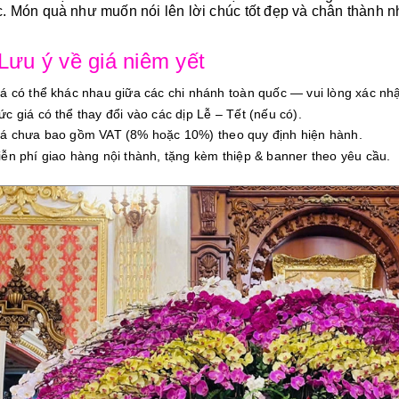
. Món quà như muốn nói lên lời chúc tốt đẹp và chân thành n
 Lưu ý về giá niêm yết
iá có thể khác nhau giữa các chi nhánh toàn quốc — vui lòng xác nhậ
ức giá có thể thay đổi vào các dịp Lễ – Tết (nếu có).
iá chưa bao gồm VAT (8% hoặc 10%) theo quy định hiện hành.
iễn phí giao hàng nội thành, tặng kèm thiệp & banner theo yêu cầu.