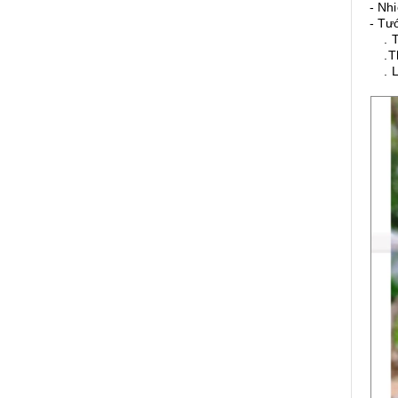
- Nh
- Tư
. Th
.Thờ
. Lư