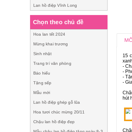
Lan hồ điệp Vĩnh Long
Chọn theo chủ đề
Hoa lan tết 2024
MÔ
Mừng khai trương
Sinh nhật
15 
xanh
Trang trí văn phòng
- Ch
- Ph
Báo hiếu
- Tặ
- Gi
Tặng sếp
Mẫu mới
Chậu
hút 
Lan hồ điệp ghép gỗ lũa
Hoa tươi chúc mừng 20/11
Chậu lan hồ điệp đẹp
Chậu
Mẫu chậu lan hồ điệp tặng ngày 8-3