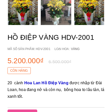
HỒ ĐIỆP VÀNG HDV-2001
MÃ SỐ SẢN PHẨM:
HDV-2001
LOẠI HOA :
VÀNG
5.200.000₫
6.500.000₫
CÒN HÀNG
20 cành
Hoa Lan Hồ Điệp Vàng
được nhập từ Đài
Loan, hoa đang nở và còn nụ, bông hoa to lâu tàn, lá
xanh tốt.