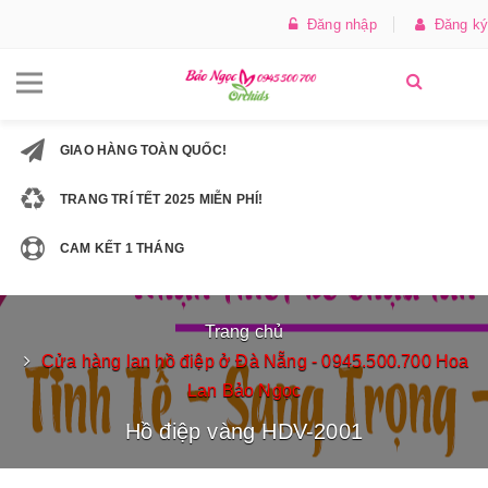
Đăng nhập
Đăng ký
GIAO HÀNG TOÀN QUỐC!
TRANG TRÍ TẾT 2025 MIỄN PHÍ!
CAM KẾT 1 THÁNG
Trang chủ
Cửa hàng lan hồ điệp ở Đà Nẵng - 0945.500.700 Hoa
Lan Bảo Ngọc
Hồ điệp vàng HDV-2001