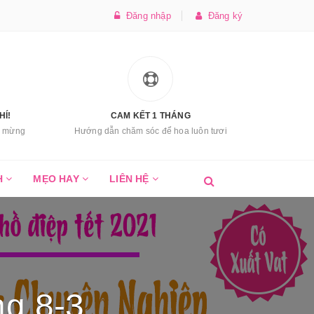
Đăng nhập
Đăng ký
HÍ!
CAM KẾT 1 THÁNG
úc mừng
Hướng dẫn chăm sóc để hoa luôn tươi
H
MẸO HAY
LIÊN HỆ
ng 8-3