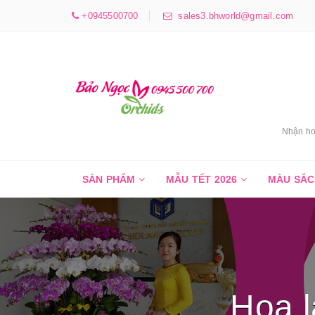
+0945500700
sales3.bhworld@gmail.com
Nhận ho
SẢN PHẨM
MẪU TẾT 2026
MÀU SẮ
Hoa l