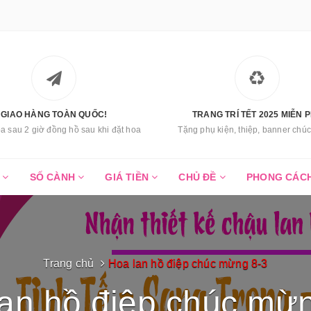
GIAO HÀNG TOÀN QUỐC!
TRANG TRÍ TẾT 2025 MIỄN P
a sau 2 giờ đồng hồ sau khi đặt hoa
Tặng phụ kiện, thiệp, banner ch
C
SỐ CÀNH
GIÁ TIỀN
CHỦ ĐỀ
PHONG CÁC
Trang chủ
Hoa lan hồ điệp chúc mừng 8-3
an hồ điệp chúc mừ