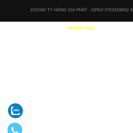
©CÔNG TY HỒNG GIA PHÁT - GPKD 3703109052 Sở
HỖ TRỢ :
097574.1002