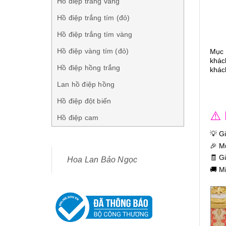
Hồ điệp trắng vàng
Hồ điệp trắng tím (đỏ)
Hồ điệp trắng tím vàng
Hồ điệp vàng tím (đỏ)
Mục 
khác
Hồ điệp hồng trắng
khác
Lan hồ điệp hồng
Hồ điệp đột biến
⚠️
Hồ điệp cam
💡 G
🎉 M
🧾 G
Hoa Lan Bảo Ngọc
🚚 M