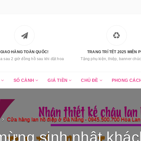
GIAO HÀNG TOÀN QUỐC!
TRANG TRÍ TẾT 2025 MIỄN P
a sau 2 giờ đồng hồ sau khi đặt hoa
Tặng phụ kiện, thiệp, banner ch
C
SỐ CÀNH
GIÁ TIỀN
CHỦ ĐỀ
PHONG CÁC
Cửa hàng lan hồ điệp ở Đà Nẵng - 0945.500.700 Hoa La
 mừng sinh nhật khá