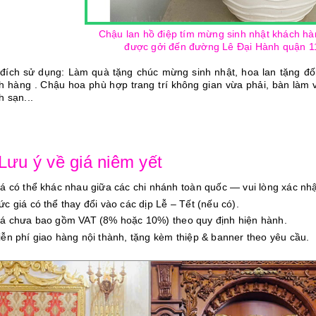
Chậu lan hồ điệp tím mừng sinh nhật khách h
được gởi đến đường Lê Đại Hành quận 1
đích sử dụng: Làm quà tặng chúc mừng sinh nhật, hoa lan tặng đối
h hàng . Chậu hoa phù hợp trang trí không gian vừa phải, bàn làm v
h sạn...
 Lưu ý về giá niêm yết
iá có thể khác nhau giữa các chi nhánh toàn quốc — vui lòng xác nhậ
ức giá có thể thay đổi vào các dịp Lễ – Tết (nếu có).
iá chưa bao gồm VAT (8% hoặc 10%) theo quy định hiện hành.
iễn phí giao hàng nội thành, tặng kèm thiệp & banner theo yêu cầu.