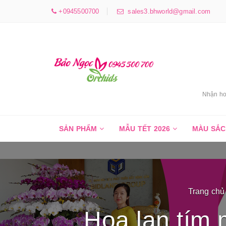
+0945500700
sales3.bhworld@gmail.com
Nhận ho
SẢN PHẨM
MẪU TẾT 2026
MÀU SẮ
Trang chủ
Hoa lan tím