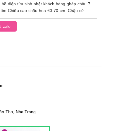
 hồ điệp tím sinh nhật khách hàng ghép chậu 7
tím Chiều cao chậu hoa 60-70 cm Chậu sứ
..
ệ zalo
ím
Cần Thơ, Nha Trang...