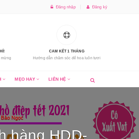
Đăng nhập
Đăng ký
HÍ!
CAM KẾT 1 THÁNG
úc mừng
Hướng dẫn chăm sóc để hoa luôn tươi
H
MẸO HAY
LIÊN HỆ
n Bảo Ngọc
ch hàng HDD-