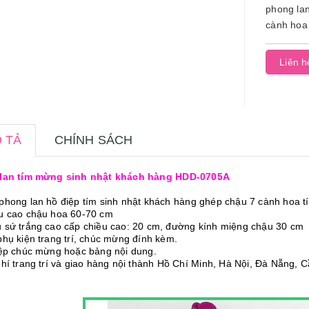
phong lan
cành hoa 
trắng cao.
Liên h
 TẢ
CHÍNH SÁCH
lan tím mừng sinh nhật khách hàng HDD-0705A
phong lan hồ điệp tím sinh nhật khách hàng ghép chậu 7 cành hoa t
̀u cao chậu hoa 60-70 cm
 sứ trắng cao cấp chiều cao: 20 cm, đường kính miệng chậu 30 cm
phụ kiện trang trí, chúc mừng đính kèm.
iệp chúc mừng hoặc bảng nội dung.
phí trang trí và giao hàng nội thành Hồ Chí Minh, Hà Nội, Đà Nẵng, 