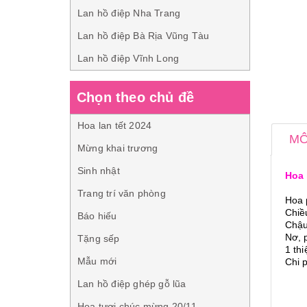
Lan hồ điệp Nha Trang
Lan hồ điệp Bà Rịa Vũng Tàu
Lan hồ điệp Vĩnh Long
Chọn theo chủ đề
Hoa lan tết 2024
MÔ
Mừng khai trương
Sinh nhật
Hoa 
Trang trí văn phòng
Hoa 
Chiê
Báo hiếu
Chậu
Nơ, 
Tặng sếp
1 th
Mẫu mới
Chi 
Lan hồ điệp ghép gỗ lũa
Hoa tươi chúc mừng 20/11