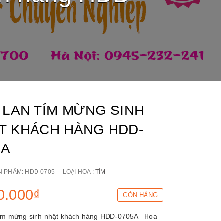
 LAN TÍM MỪNG SINH
T KHÁCH HÀNG HDD-
5A
N PHẨM:
HDD-0705
LOẠI HOA :
TÍM
0.000₫
CÒN HÀNG
tím mừng sinh nhật khách hàng HDD-0705A Hoa