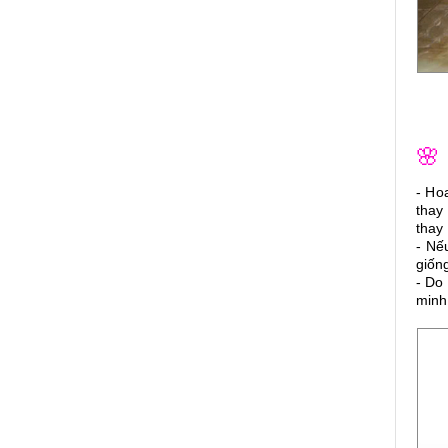
🌸
- Ho
thay
thay 
- Nế
giốn
- Do
minh