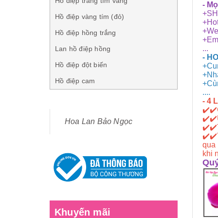
Hồ điệp trắng tím vàng
- Mọ
+SH
Hồ điệp vàng tím (đỏ)
+Hot
+Web
Hồ điệp hồng trắng
+Em
...
Lan hồ điệp hồng
- H
Hồ điệp đột biến
+Cun
+Nhậ
Hồ điệp cam
+Cùn
....
- 4
✔️
✔️
✔️
✔️
Hoa Lan Bảo Ngọc
✔️
✔️
✔️
✔️
qua 
khi 
Quý
Khuyến mãi