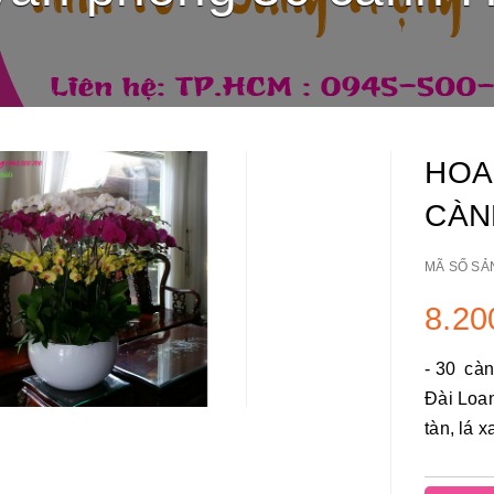
HOA
CÀN
MÃ SỐ SẢ
8.20
- 30 càn
Đài Loan
tàn, lá x