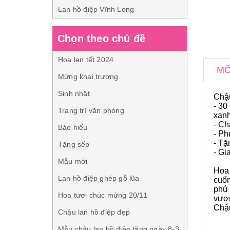
Lan hồ điệp Vĩnh Long
Chọn theo chủ đề
Hoa lan tết 2024
MÔ
Mừng khai trương
Sinh nhật
Chậu
- 30
Trang trí văn phòng
xanh
- Ch
Báo hiếu
- Ph
- Tặ
Tặng sếp
- Gi
Mẫu mới
Hoa 
Lan hồ điệp ghép gỗ lũa
cuốn
phú 
Hoa tươi chúc mừng 20/11
vượn
Chậu
Chậu lan hồ điệp đẹp
Mẫu chậu lan hồ điệp tặng ngày 8-3