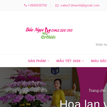
+0945500700
sales3.bhworld@gmail.com
Nhận ho
SẢN PHẨM
MẪU TẾT 2026
MÀU SẮ
Trang chủ
Hoa lan 