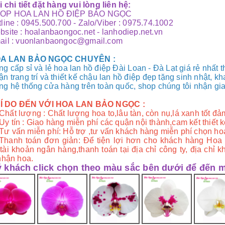
i chi tiết đặt hàng vui lòng liên hệ:
OP HOA LAN HỒ ĐIỆP BẢO NGỌC
line : 0945.500.700 - Zalo/Viber : 0975.74.1002
site :
hoalanbaongoc.net
-
lanhodiep.net.vn
ail : vuonlanbaongoc@gmail.com
OA LAN BẢO NGỌC CHUYÊN :
g cấp sỉ và lẻ hoa lan hồ điệp Đài Loan - Đà Lạt giá rẻ nhất t
n trang trí và thiết kế chậu lan hồ điệp đẹp tặng sinh nhật, kh
g hệ thống cửa hàng trên toàn quốc, shop chúng tôi nhận giao
 LÍ DO ĐẾN VỚI HOA LAN BẢO NGỌC :
Chất lượng : Chất lượng hoa to,lâu tàn, còn nụ,lá xanh tốt đảm
Uy tín : Giao hàng miễn phí các quận nội thành,cam kết thiết
Tư vấn miễn phí: Hỗ trợ ,tư vấn khách hàng miễn phí chọn ho
Thanh toán đơn giản: Để tiện lợi hơn cho khách hàng Hoa
tài khoản ngân hàng,thanh toán tại địa chỉ công ty, địa chỉ k
nhận hoa.
 khách click chọn theo màu sắc bên dưới để đến 