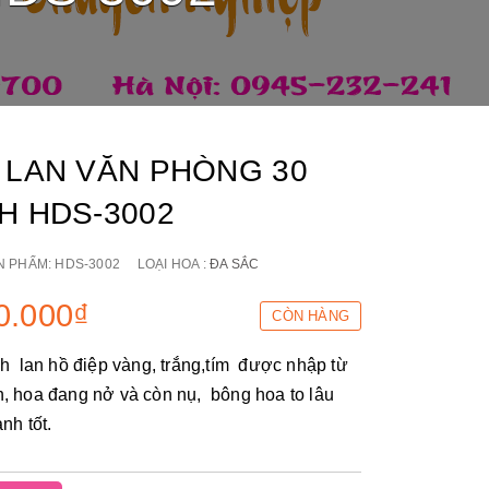
 LAN VĂN PHÒNG 30
H HDS-3002
N PHẨM:
HDS-3002
LOẠI HOA :
ĐA SẮC
0.000₫
CÒN HÀNG
h lan hồ điệp vàng, trắng,tím được nhập từ
, hoa đang nở và còn nụ, bông hoa to lâu
anh tốt.