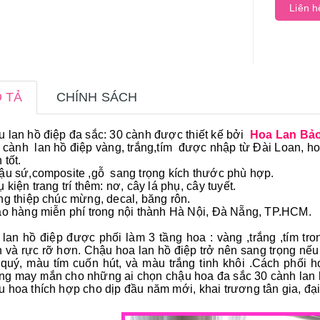
Liên h
 TẢ
CHÍNH SÁCH
 lan hồ điệp đa sắc: 30 cành được thiết kế bởi
Hoa Lan Bả
 cành lan hồ điệp vàng, trắng,tím được nhập từ Đài Loan, ho
 tốt.
ậu sứ,composite ,gỗ sang trọng kích thước phù hợp.
ụ kiện trang trí thêm: nơ, cây lá phụ, cây tuyết.
ng thiệp chúc mừng, decal, băng rôn.
ao hàng miễn phí trong nội thành Hà Nội, Đà Nẵng, TP.HCM.
lan hồ điệp được phối làm 3 tầng hoa : vàng ,trắng ,tím tro
 và rực rỡ hơn. Chậu hoa lan hồ điệp trở nên sang trọng nếu
quý, màu tím cuốn hút, và màu trắng tinh khôi .Cách phố
g may mắn cho những ai chọn chậu hoa đa sắc 30 cành lan h
 hoa thích hợp cho dịp đầu năm mới, khai trương tân gia, đại