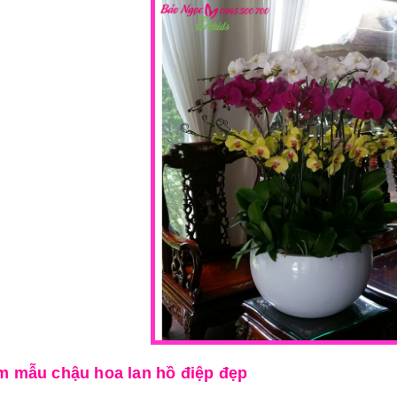
m mẫu chậu hoa lan hồ điệp đẹp