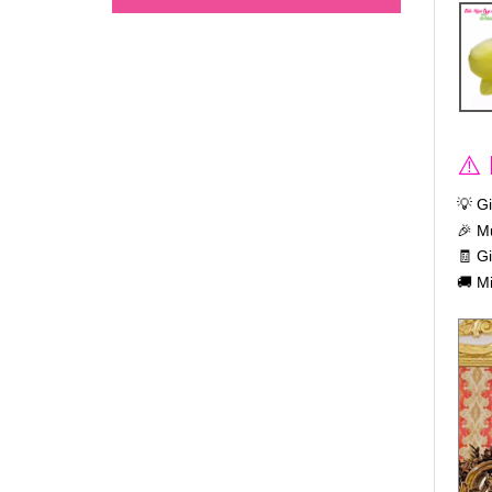
⚠️
💡 G
🎉 M
🧾 G
🚚 M