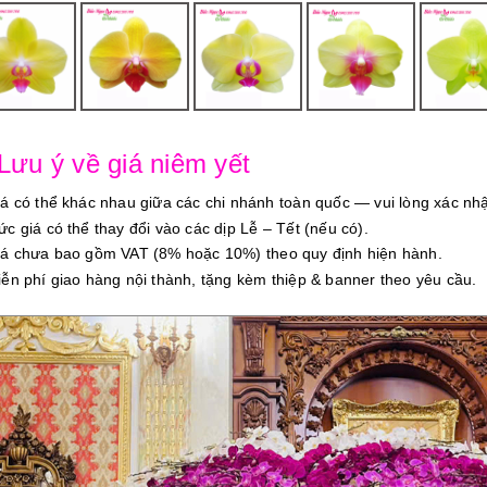
 Lưu ý về giá niêm yết
iá có thể khác nhau giữa các chi nhánh toàn quốc — vui lòng xác nhậ
ức giá có thể thay đổi vào các dịp Lễ – Tết (nếu có).
iá chưa bao gồm VAT (8% hoặc 10%) theo quy định hiện hành.
iễn phí giao hàng nội thành, tặng kèm thiệp & banner theo yêu cầu.