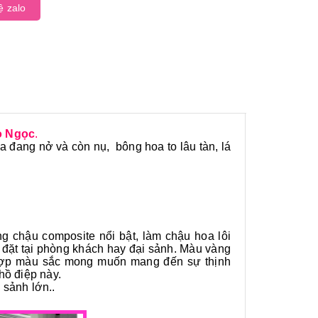
ệ zalo
o Ngọc
.
a đang nở và còn nụ, bông hoa to lâu tàn, lá
ng chậu composite nổi bật, làm chậu hoa lôi
 đặt tại phòng khách hay đại sảnh. Màu vàng
i hợp màu sắc mong muốn mang đến sự thịnh
ồ điệp này.
 sảnh lớn..