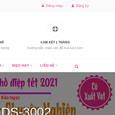
Đăng nhập
Đăng ký
HÍ!
CAM KẾT 1 THÁNG
úc mừng
Hướng dẫn chăm sóc để hoa luôn tươi
H
MẸO HAY
LIÊN HỆ
n Bảo Ngọc
 HDS-3002