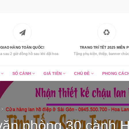
GIAO HÀNG TOÀN QUỐC!
TRANG TRÍ TẾT 2025 MIỄN P
a sau 2 giờ đồng hồ sau khi đặt hoa
Tặng phụ kiện, thiệp, banner ch
C
SỐ CÀNH
GIÁ TIỀN
CHỦ ĐỀ
PHONG CÁC
Cửa hàng lan hồ điệp ở Sài Gòn - 0945.500.700 - Hoa La
văn phòng 30 cành