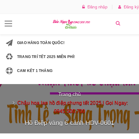
Đăng nhập
Đăng ký
GIAO HÀNG TOÀN QUỐC!
TRANG TRÍ TẾT 2025 MIỄN PHÍ!
CAM KẾT 1 THÁNG
Trang chủ
Chậu hoa lan hồ điệp chưng tết 2025 | Gọi Ngay:
0945.500.700
Hồ Điệp vàng 6 cành HDV-0601