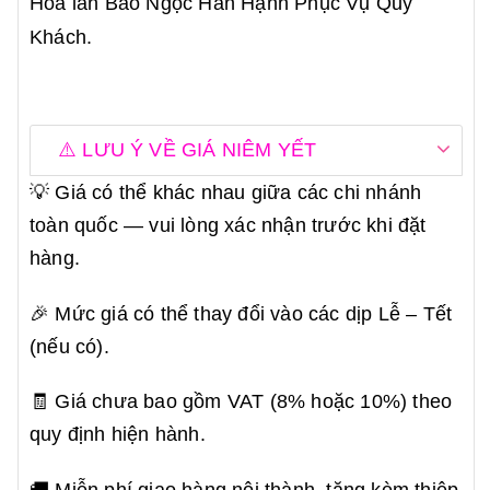
Hoa lan Bảo Ngọc Hân Hạnh Phục Vụ Quý
Khách.
⚠️ LƯU Ý VỀ GIÁ NIÊM YẾT
💡 Giá có thể khác nhau giữa các chi nhánh
toàn quốc — vui lòng xác nhận trước khi đặt
hàng.
🎉 Mức giá có thể thay đổi vào các dịp Lễ – Tết
(nếu có).
🧾 Giá chưa bao gồm VAT (8% hoặc 10%) theo
quy định hiện hành.
🚚 Miễn phí giao hàng nội thành, tặng kèm thiệp