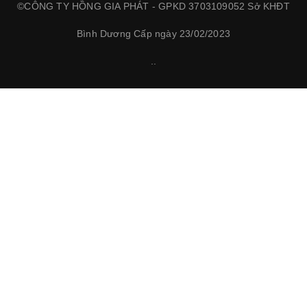
©CÔNG TY HỒNG GIA PHÁT - GPKD 3703109052 Sở KHĐT
Bình Dương Cấp ngày 23/02/2023
.
.