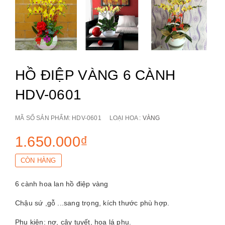
HỒ ĐIỆP VÀNG 6 CÀNH
HDV-0601
MÃ SỐ SẢN PHẨM:
HDV-0601
LOẠI HOA :
VÀNG
1.650.000₫
CÒN HÀNG
6 cành hoa lan hồ điệp vàng
Chậu sứ ,gỗ ...sang trọng, kích thước phù hợp.
Phụ kiện: nơ, cây tuyết, hoa lá phụ.