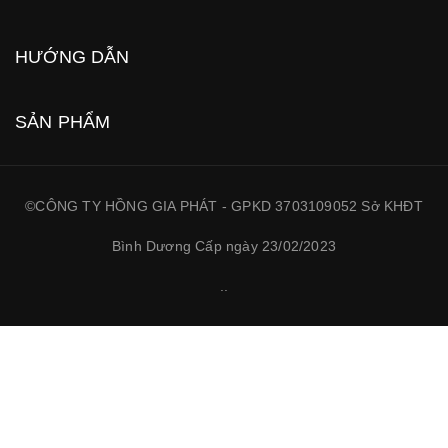
HƯỚNG DẪN
SẢN PHẨM
©CÔNG TY HỒNG GIA PHÁT - GPKD 3703109052 Sở KHĐT
Bình Dương Cấp ngày 23/02/2023
.
.