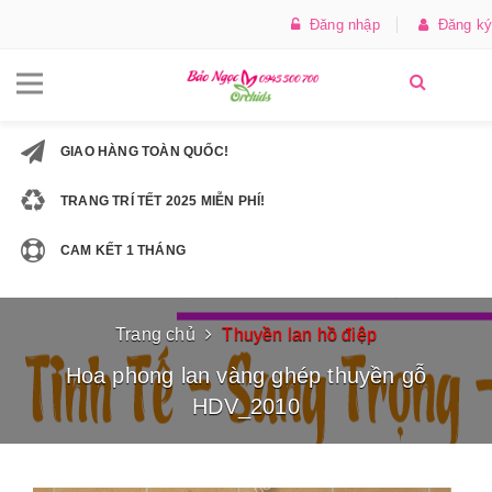
Đăng nhập
Đăng ký
GIAO HÀNG TOÀN QUỐC!
TRANG TRÍ TẾT 2025 MIỄN PHÍ!
CAM KẾT 1 THÁNG
Trang chủ
Thuyền lan hồ điệp
Hoa phong lan vàng ghép thuyền gỗ
HDV_2010