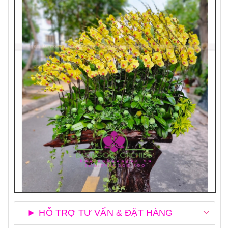
► HỖ TRỢ TƯ VẤN & ĐẶT HÀNG