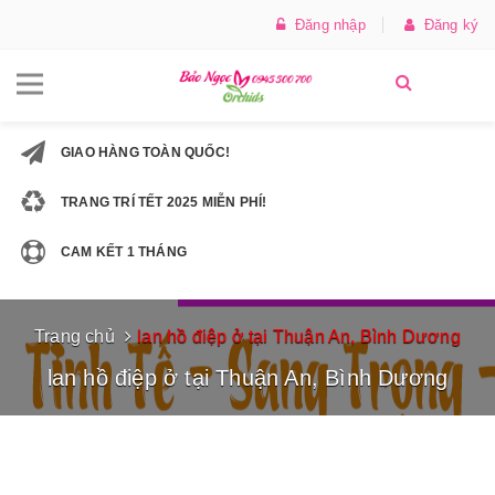
Đăng nhập
Đăng ký
GIAO HÀNG TOÀN QUỐC!
TRANG TRÍ TẾT 2025 MIỄN PHÍ!
CAM KẾT 1 THÁNG
Trang chủ
lan hồ điệp ở tại Thuận An, Bình Dương
lan hồ điệp ở tại Thuận An, Bình Dương