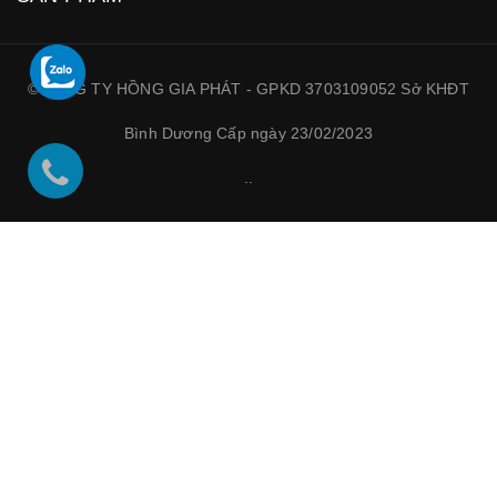
©CÔNG TY HỒNG GIA PHÁT - GPKD 3703109052 Sở KHĐT
Bình Dương Cấp ngày 23/02/2023
.
.