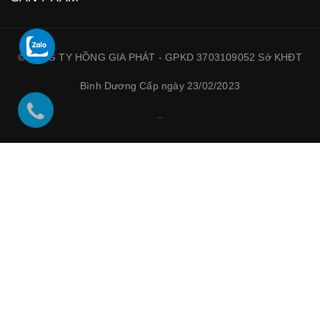
©CÔNG TY HỒNG GIA PHÁT - GPKD 3703109052 Sở KHĐT
Bình Dương Cấp ngày 23/02/2023
.
.