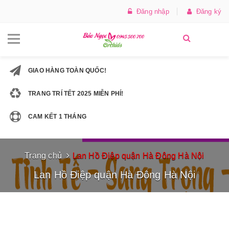
Đăng nhập
Đăng ký
GIAO HÀNG TOÀN QUỐC!
TRANG TRÍ TẾT 2025 MIỄN PHÍ!
CAM KẾT 1 THÁNG
Trang chủ
Lan Hồ Điệp quận Hà Đông Hà Nội
Lan Hồ Điệp quận Hà Đông Hà Nội