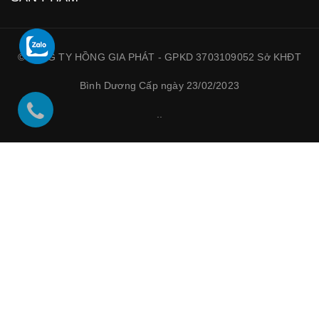
©CÔNG TY HỒNG GIA PHÁT - GPKD 3703109052 Sở KHĐT
Bình Dương Cấp ngày 23/02/2023
.
.