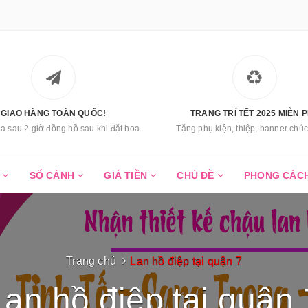
GIAO HÀNG TOÀN QUỐC!
TRANG TRÍ TẾT 2025 MIỄN P
a sau 2 giờ đồng hồ sau khi đặt hoa
Tặng phụ kiện, thiệp, banner ch
C
SỐ CÀNH
GIÁ TIỀN
CHỦ ĐỀ
PHONG CÁC
Trang chủ
Lan hồ điệp tại quận 7
Lan hồ điệp tại quận 