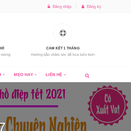
Đăng nhập
Đăng ký
HÍ!
CAM KẾT 1 THÁNG
úc mừng
Hướng dẫn chăm sóc để hoa luôn tươi
H
MẸO HAY
LIÊN HỆ
7