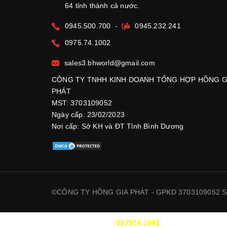
64 tỉnh thành cả nước.
0945.500.700
-
0945.232.241
0975.74.1002
sales3.bhworld@gmail.com
CÔNG TY TNHH KINH DOANH TỔNG HỢP HỒNG G
PHÁT
MST: 3703109052
Ngày cấp: 23/02/2023
Nơi cấp: Sở KH và ĐT Tỉnh Bình Dương
©CÔNG TY HỒNG GIA PHÁT - GPKD 3703109052 Sở
HỖ TRỢ :
097574.1002