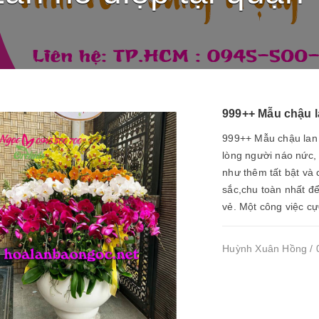
999++ Mẫu chậu l
999++ Mẫu chậu lan 
lòng người náo nức,
như thêm tất bật và 
sắc,chu toàn nhất để
vẻ. Một công việc cực
Huỳnh Xuân Hồng / 0