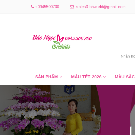
+0945500700
sales3.bhworld@gmail.com
Nhận ho
SẢN PHẨM
MẪU TẾT 2026
MÀU SẮ