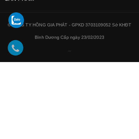
©CÔNG TY HỒNG GIA PHÁT - GPKD 3703109052 Sở KHĐT
Bình Dương Cấp ngày 23/02/2023
.
.