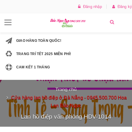
Đăng nhập
Đăng ký
GIAO HÀNG TOÀN QUỐC!
TRANG TRÍ TẾT 2025 MIỄN PHÍ!
CAM KẾT 1 THÁNG
Trang chủ
Cửa hàng lan hồ điệp ở Đà Nẵng - 0945.500.700 Hoa
Lan Bảo Ngọc
Lan hồ điệp văn phòng HDV-1014