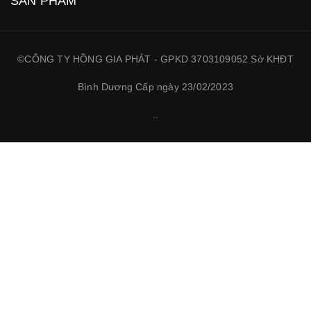
SẢN PHẨM
©CÔNG TY HỒNG GIA PHÁT - GPKD 3703109052 Sở KHĐT
Bình Dương Cấp ngày 23/02/2023
.
.