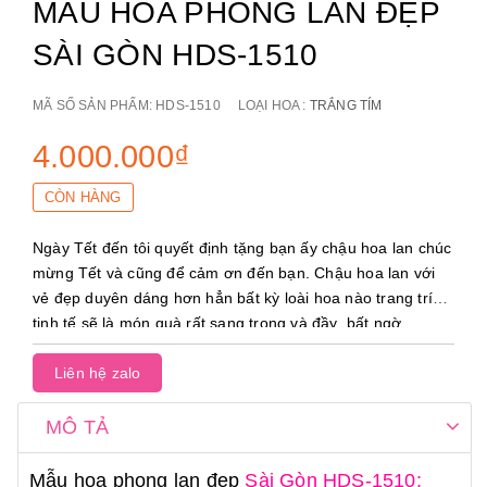
MẪU HOA PHONG LAN ĐẸP
SÀI GÒN HDS-1510
MÃ SỐ SẢN PHẨM:
HDS-1510
LOẠI HOA :
TRẮNG TÍM
4.000.000₫
CÒN HÀNG
Ngày Tết đến tôi quyết định tặng bạn ấy chậu hoa lan chúc
mừng Tết và cũng để cảm ơn đến bạn. Chậu hoa lan với
vẻ đẹp duyên dáng hơn hẳn bất kỳ loài hoa nào trang trí
tinh tế sẽ là món quà rất sang trọng và đầy bất ngờ.
Liên hệ zalo
MÔ TẢ
Mẫu hoa phong lan đẹp
Sài Gòn HDS-1510: