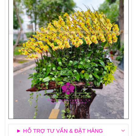
► HỖ TRỢ TƯ VẤN & ĐẶT HÀNG