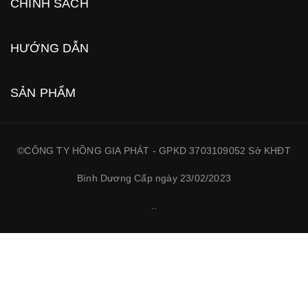
CHÍNH SÁCH
HƯỚNG DẪN
SẢN PHẨM
©CÔNG TY HỒNG GIA PHÁT - GPKD 3703109052 Sở KHĐT
Bình Dương Cấp ngày 23/02/2023
.
.