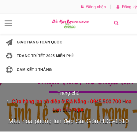
Đăng nhập
Đăng ký
GIAO HÀNG TOÀN QUỐC!
TRANG TRÍ TẾT 2025 MIỄN PHÍ!
CAM KẾT 1 THÁNG
Trang chủ
Cửa hàng lan hồ điệp ở Đà Nẵng - 0945.500.700 Hoa
Lan Bảo Ngọc
Mẫu hoa phong lan đẹp Sài Gòn HDS-1510