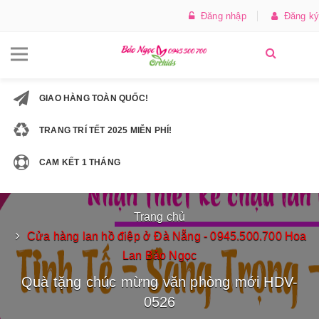
Đăng nhập
Đăng ký
GIAO HÀNG TOÀN QUỐC!
TRANG TRÍ TẾT 2025 MIỄN PHÍ!
CAM KẾT 1 THÁNG
Trang chủ
Cửa hàng lan hồ điệp ở Đà Nẵng - 0945.500.700 Hoa
Lan Bảo Ngọc
Quà tặng chúc mừng văn phòng mới HDV-
0526