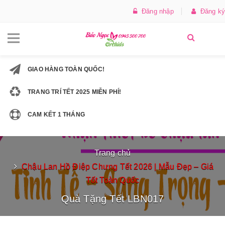
Đăng nhập
Đăng ký
GIAO HÀNG TOÀN QUỐC!
TRANG TRÍ TẾT 2025 MIỄN PHÍ!
CAM KẾT 1 THÁNG
Trang chủ
Chậu Lan Hồ Điệp Chưng Tết 2026 | Mẫu Đẹp – Giá
Tốt Toàn Quốc
Quà Tặng Tết LBN017