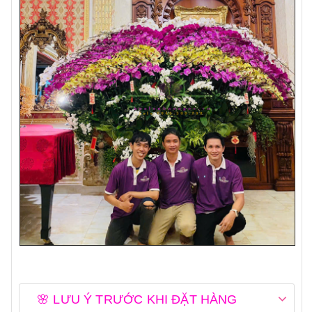
🌸 LƯU Ý TRƯỚC KHI ĐẶT HÀNG