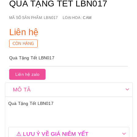
QUÀ TẶNG TẾT LBN017
MÃ SỐ SẢN PHẨM:
LBN017
LOẠI HOA :
CAM
Liên hệ
CÒN HÀNG
Quà Tặng Tết LBN017
Liên hệ zalo
MÔ TẢ
Quà Tặng Tết LBN017
⚠️ LƯU Ý VỀ GIÁ NIÊM YẾT