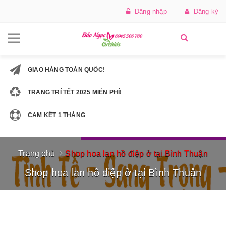
Đăng nhập
Đăng ký
GIAO HÀNG TOÀN QUỐC!
TRANG TRÍ TẾT 2025 MIỄN PHÍ!
CAM KẾT 1 THÁNG
Trang chủ
Shop hoa lan hồ điệp ở tại Bình Thuận
Shop hoa lan hồ điệp ở tại Bình Thuận