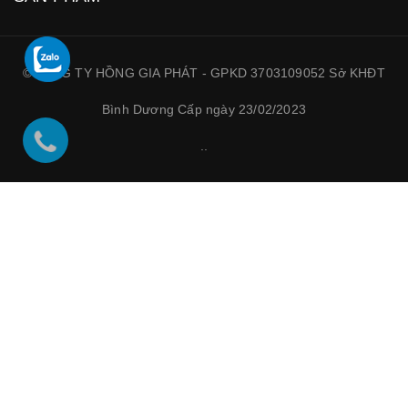
©CÔNG TY HỒNG GIA PHÁT - GPKD 3703109052 Sở KHĐT
Bình Dương Cấp ngày 23/02/2023
.
.