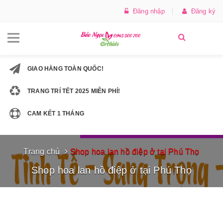
Đăng nhập
Đăng ký
GIAO HÀNG TOÀN QUỐC!
TRANG TRÍ TẾT 2025 MIỄN PHÍ!
CAM KẾT 1 THÁNG
Trang chủ
Shop hoa lan hồ điệp ở tại Phú Thọ
Shop hoa lan hồ điệp ở tại Phú Thọ