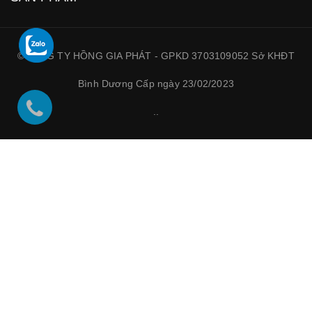
©CÔNG TY HỒNG GIA PHÁT - GPKD 3703109052 Sở KHĐT
Bình Dương Cấp ngày 23/02/2023
.
.