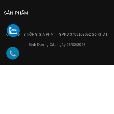
SẢN PHẨM
©CÔNG TY HỒNG GIA PHÁT - GPKD 3703109052 Sở KHĐT
Bình Dương Cấp ngày 23/02/2023
.
.