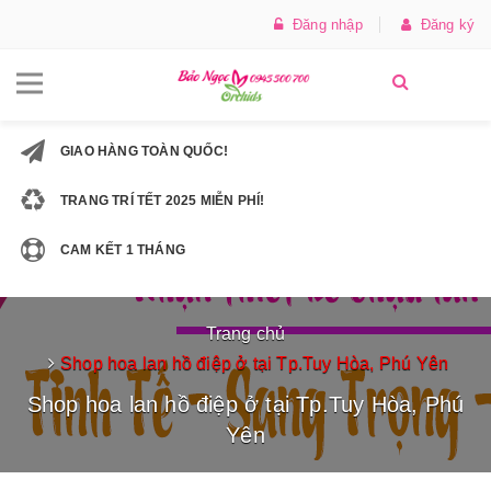
Đăng nhập
Đăng ký
GIAO HÀNG TOÀN QUỐC!
TRANG TRÍ TẾT 2025 MIỄN PHÍ!
CAM KẾT 1 THÁNG
Trang chủ
Shop hoa lan hồ điệp ở tại Tp.Tuy Hòa, Phú Yên
Shop hoa lan hồ điệp ở tại Tp.Tuy Hòa, Phú
Yên