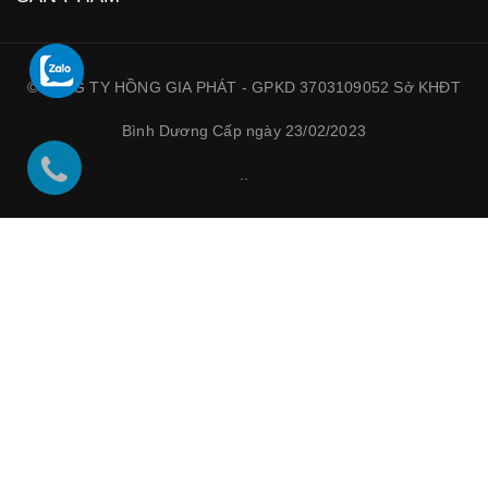
©CÔNG TY HỒNG GIA PHÁT - GPKD 3703109052 Sở KHĐT
Bình Dương Cấp ngày 23/02/2023
.
.