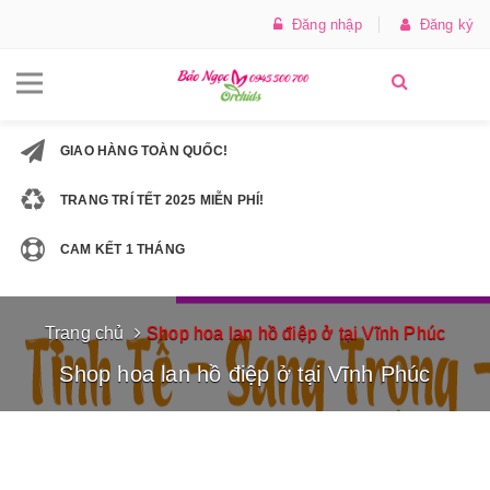
Đăng nhập
Đăng ký
GIAO HÀNG TOÀN QUỐC!
TRANG TRÍ TẾT 2025 MIỄN PHÍ!
CAM KẾT 1 THÁNG
Trang chủ
Shop hoa lan hồ điệp ở tại Vĩnh Phúc
Shop hoa lan hồ điệp ở tại Vĩnh Phúc