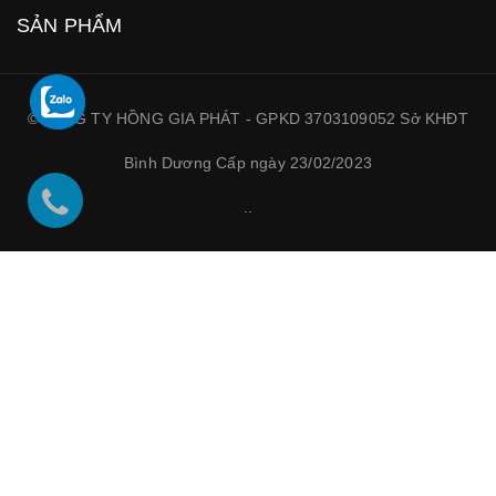
SẢN PHẨM
©CÔNG TY HỒNG GIA PHÁT - GPKD 3703109052 Sở KHĐT
Bình Dương Cấp ngày 23/02/2023
.
.