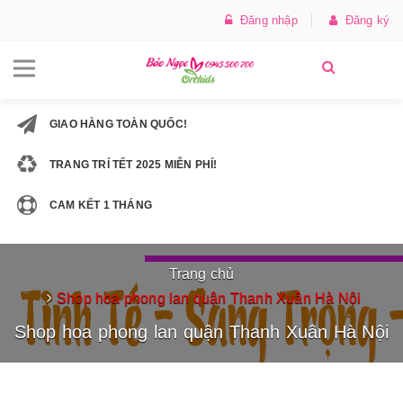
Đăng nhập
Đăng ký
GIAO HÀNG TOÀN QUỐC!
TRANG TRÍ TẾT 2025 MIỄN PHÍ!
CAM KẾT 1 THÁNG
Trang chủ
Shop hoa phong lan quận Thanh Xuân Hà Nội
Shop hoa phong lan quận Thanh Xuân Hà Nội