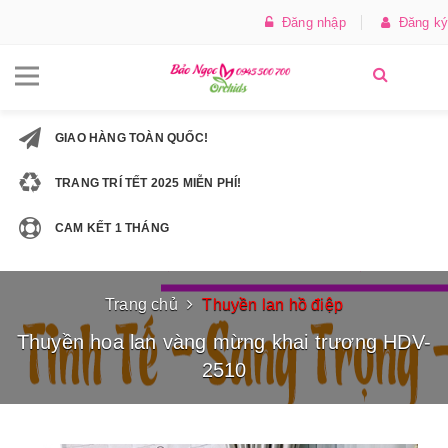
Đăng nhập
Đăng ký
GIAO HÀNG TOÀN QUỐC!
TRANG TRÍ TẾT 2025 MIỄN PHÍ!
CAM KẾT 1 THÁNG
Trang chủ
Thuyền lan hồ điệp
Thuyền hoa lan vàng mừng khai trương HDV-
2510