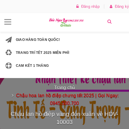
Đăng nhập
Đăng ký
GIAO HÀNG TOÀN QUỐC!
TRANG TRÍ TẾT 2025 MIỄN PHÍ!
CAM KẾT 1 THÁNG
Trang chủ
Chậu hoa lan hồ điệp chưng tết 2025 | Gọi Ngay:
0945.500.700
Chậu lan hồ điệp vàng đón xuân về HDV-
10003