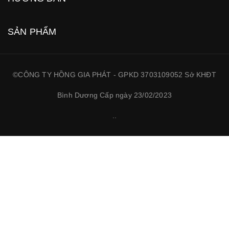
SẢN PHẨM
©CÔNG TY HỒNG GIA PHÁT - GPKD 3703109052 Sở KHĐT
Bình Dương Cấp ngày 23/02/2023
.
.