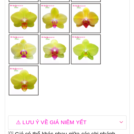
⚠️ LƯU Ý VỀ GIÁ NIÊM YẾT