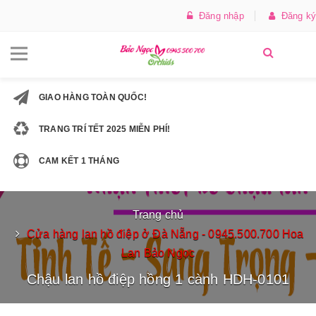
Đăng nhập
Đăng ký
GIAO HÀNG TOÀN QUỐC!
TRANG TRÍ TẾT 2025 MIỄN PHÍ!
CAM KẾT 1 THÁNG
Trang chủ
Cửa hàng lan hồ điệp ở Đà Nẵng - 0945.500.700 Hoa
Lan Bảo Ngọc
Chậu lan hồ điệp hồng 1 cành HDH-0101