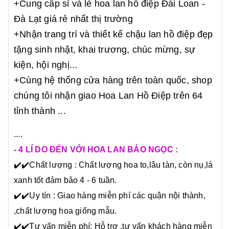
+Cung cấp sỉ và lẻ hoa lan hồ điệp Đài Loan -
Đà Lạt giá rẻ nhất thị trường
+Nhận trang trí và thiết kế chậu lan hồ điệp đẹp
tặng sinh nhật, khai trương, chúc mừng, sự
kiện, hội nghị...
+Cùng hệ thống cửa hàng trên toàn quốc, shop
chúng tôi nhận giao Hoa Lan Hồ Điệp trên 64
tỉnh thành ...
....
- 4 LÍ DO ĐẾN VỚI HOA LAN BẢO NGỌC :
✔️
✔️Chất lượng : Chất lượng hoa to,lâu tàn, còn nụ,lá
xanh tốt đảm bảo 4 - 6 tuần.
✔️
✔️Uy tín : Giao hàng miễn phí các quận nội thành,
,chất lượng hoa giống mẫu.
✔️
✔️Tư vấn miễn phí: Hỗ trợ ,tư vấn khách hàng miễn