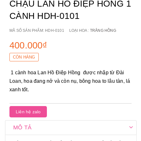
CHẬU LAN HỒ ĐIỆP HỒNG 1
CÀNH HDH-0101
MÃ SỐ SẢN PHẨM:
HDH-0101
LOẠI HOA :
TRẮNG HỒNG
400.000₫
CÒN HÀNG
1 cành hoa Lan Hồ Điệp Hồng
được nhập từ Đài
Loan, hoa đang nở và còn nụ, bông hoa to lâu tàn, lá
xanh tốt.
Liên hệ zalo
MÔ TẢ