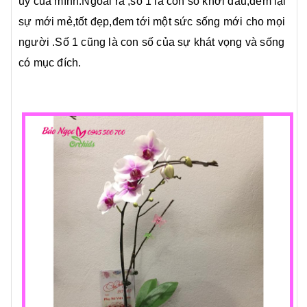
uy của mình.Ngoài ra ,số 1 là con số khởi đầu,đem lại
sự mới mẻ,tốt đẹp,đem tới một sức sống mới cho mọi
người .Số 1 cũng là con số của sự khát vọng và sống
có mục đích.