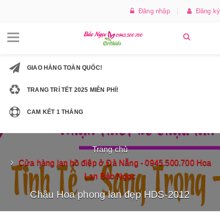
Đăng nhập
Đăng ký
GIAO HÀNG TOÀN QUỐC!
TRANG TRÍ TẾT 2025 MIỄN PHÍ!
CAM KẾT 1 THÁNG
Trang chủ
Cửa hàng lan hồ điệp ở Đà Nẵng - 0945.500.700 Hoa
Lan Bảo Ngọc
Chậu Hoa phong lan đẹp HDS-2012