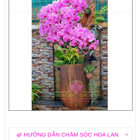
🌿 HƯỚNG DẪN CHĂM SÓC HOA LAN