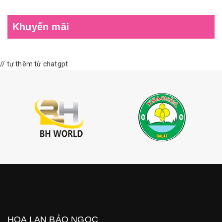
Khuyến mãi
// tự thêm từ chatgpt
HOA LAN BẢO NGỌC