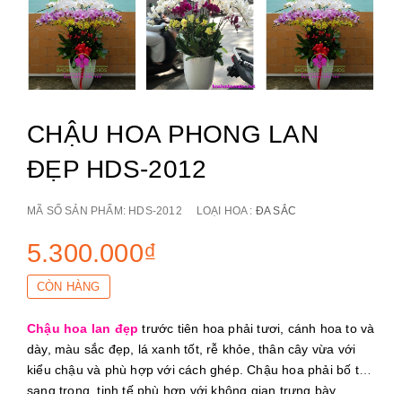
CHẬU HOA PHONG LAN
ĐẸP HDS-2012
MÃ SỐ SẢN PHẨM:
HDS-2012
LOẠI HOA :
ĐA SẮC
5.300.000₫
CÒN HÀNG
Chậu hoa lan đẹp
trước tiên hoa phải tươi, cánh hoa to và
dày, màu sắc đẹp, lá xanh tốt, rễ khỏe, thân cây vừa với
kiểu chậu và phù hợp với cách ghép. Chậu hoa phải bố trí
sang trọng, tinh tế phù hợp với không gian trưng bày.