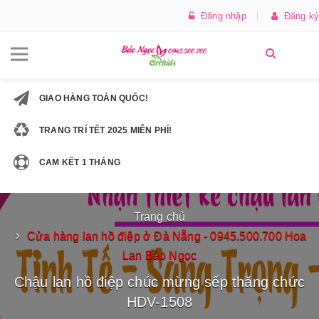
Đăng nhập
Đăng ký
GIAO HÀNG TOÀN QUỐC!
TRANG TRÍ TẾT 2025 MIỄN PHÍ!
CAM KẾT 1 THÁNG
Trang chủ
Cửa hàng lan hồ điệp ở Đà Nẵng - 0945.500.700 Hoa
Lan Bảo Ngọc
Chậu lan hồ điệp chúc mừng sếp thăng chức
HDV-1508