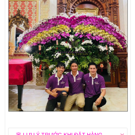
🌸 LƯU Ý TRƯỚC KHI ĐẶT HÀNG