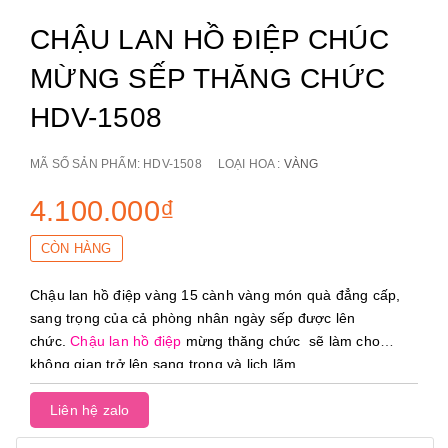
CHẬU LAN HỒ ĐIỆP CHÚC
MỪNG SẾP THĂNG CHỨC
HDV-1508
MÃ SỐ SẢN PHẨM:
HDV-1508
LOẠI HOA :
VÀNG
4.100.000₫
CÒN HÀNG
Chậu lan hồ điệp vàng 15 cành vàng món quà đẳng cấp,
sang trọng của cả phòng nhân ngày sếp được lên
chức.
Chậu lan hồ điệp
mừng thăng chức sẽ làm cho
không gian trở lên sang trọng và lịch lãm.
Liên hệ zalo