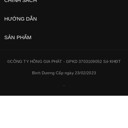
CHÍNH SÁCH
HƯỚNG DẪN
SẢN PHẨM
©CÔNG TY HỒNG GIA PHÁT - GPKD 3703109052 Sở KHĐT
Bình Dương Cấp ngày 23/02/2023
.
.