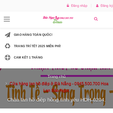
Đăng nhập
Đăng ký
GIAO HÀNG TOÀN QUỐC!
TRANG TRÍ TẾT 2025 MIỄN PHÍ!
CAM KẾT 1 THÁNG
Trang chủ
Cửa hàng lan hồ điệp ở Đà Nẵng - 0945.500.700 Hoa
Lan Bảo Ngọc
Chậu lan hồ điệp hồng tình yêu HDH-0204.