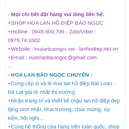
- Mọi chi tiết đặt hàng vui lòng liên hệ:
+SHOP HOA LAN HỒ ĐIỆP BẢO NGỌC
+Hotline : 0945.500.700 - Zalo/Viber :
0975.74.1002
+Website :
-
lanhodiep.net.vn
hoalanbaongoc.net
+Email : vuonlanbaongoc@gmail.com
...
- HOA LAN BẢO NGỌC CHUYÊN :
+Cung cấp sỉ và lẻ hoa lan hồ điệp Đài Loan -
Đà Lạt giá rẻ nhất thị trường
+Nhận trang trí và thiết kế chậu lan hồ điệp đẹp
tặng sinh nhật, khai trương, chúc mừng, sự
kiện, hội nghị...
+Cùng hệ thống cửa hàng trên toàn quốc, shop