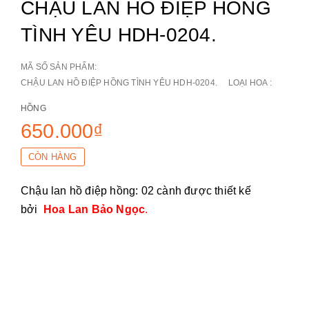
CHẬU LAN HỒ ĐIỆP HỒNG
TÌNH YÊU HDH-0204.
MÃ SỐ SẢN PHẨM:
CHẬU LAN HỒ ĐIỆP HỒNG TÌNH YÊU HDH-0204.
LOẠI HOA :
HỒNG
650.000₫
CÒN HÀNG
Chậu lan hồ điệp hồng: 02 cành được thiết kế
bởi
Hoa Lan Bảo Ngọc
.