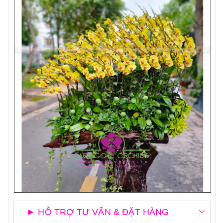
► HỖ TRỢ TƯ VẤN & ĐẶT HÀNG