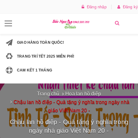
Đăng nhập
Đăng ký
GIAO HÀNG TOÀN QUỐC!
TRANG TRÍ TẾT 2025 MIỄN PHÍ!
CAM KẾT 1 THÁNG
Trang chủ
Hoa lan hồ điệp
Chậu lan hồ điệp - Quà tặng ý nghĩa trong ngày nhà
giáo Việt Nam 20 -
Chậu lan hồ điệp - Quà tặng ý nghĩa trong
ngày nhà giáo Việt Nam 20 -