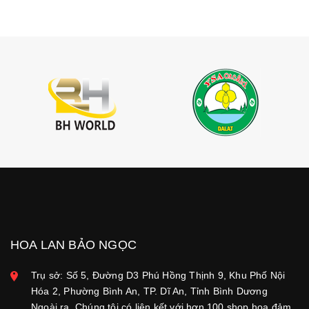
HOA LAN BẢO NGỌC
Trụ sở: Số 5, Đường D3 Phú Hồng Thịnh 9, Khu Phố Nội
Hóa 2, Phường Bình An, TP. Dĩ An, Tỉnh Bình Dương
Ngoài ra, Chúng tôi có liên kết với hơn 100 shop hoa đảm