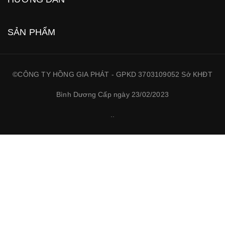
SẢN PHẨM
©CÔNG TY HỒNG GIA PHÁT - GPKD 3703109052 Sở KHĐT
Bình Dương Cấp ngày 23/02/2023
.
.