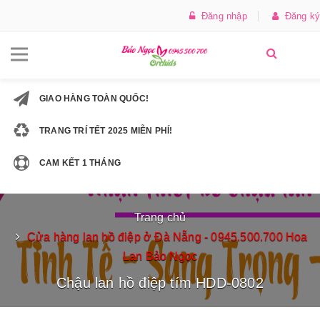
Đăng nhập
Đăng ký
GIAO HÀNG TOÀN QUỐC!
TRANG TRÍ TẾT 2025 MIỄN PHÍ!
CAM KẾT 1 THÁNG
Trang chủ
Cửa hàng lan hồ điệp ở Đà Nẵng - 0945.500.700 Hoa
Lan Bảo Ngọc
Chậu lan hồ điệp tím HDD-0802