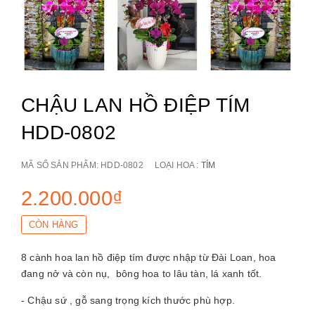
CHẬU LAN HỒ ĐIỆP TÍM
HDD-0802
MÃ SỐ SẢN PHẨM:
HDD-0802
LOẠI HOA :
TÍM
2.200.000₫
CÒN HÀNG
8 cành hoa lan hồ điệp tím được nhập từ Đài Loan, hoa
đang nở và còn nụ, bông hoa to lâu tàn, lá xanh tốt.
- Chậu sứ , gỗ sang trọng kích thước phù hợp.