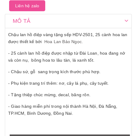
lãnh đạo cao cấp vào những dịp chúc mừng sinh nhật,
Liên hệ zalo
thăng chức...
MÔ TẢ
Chậu lan hồ điệp vàng tặng sếp HDV-2501, 25 cành hoa lan
được thiết kế bởi
Hoa Lan Bảo Ngọc.
- 25 cành lan hồ điệp được nhập từ Đài Loan, hoa đang nở
và còn nụ, bông hoa to lâu tàn, lá xanh tốt.
- Chậu sứ, gỗ sang trọng kích thước phù hợp.
- Phụ kiện trang trí thêm: nơ, cây lá phụ, cây tuyết.
- Tặng thiệp chúc mừng, decal, băng rôn.
- Giao hàng miễn phí trong nội thành Hà Nội, Đà Nẵng,
TP.HCM, Bình Dương, Đồng Nai.