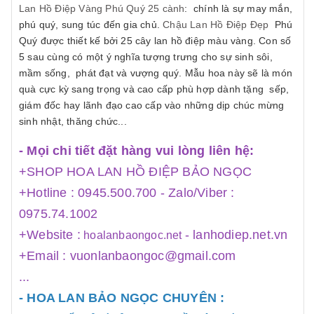
Lan Hồ Điệp Vàng Phú Quý 25 cành
: chính là sự may mắn,
phú quý, sung túc đến gia chủ.
Chậu Lan Hồ Điệp Đ
ẹp
Phú
Quý được thiết kế bởi 25 cây lan hồ điệp màu vàng. Con số
5 sau cùng có một ý nghĩa tượng trưng cho sự sinh sôi,
mầm sống, phát đạt và vượng quý. Mẫu hoa này sẽ là món
quà cực kỳ sang trọng và cao cấp phù hợp dành tặng sếp,
giám đốc hay lãnh đạo cao cấp vào những dịp chúc mừng
sinh nhật, thăng chức...
- Mọi chi tiết đặt hàng vui lòng liên hệ:
+SHOP HOA LAN HỒ ĐIỆP BẢO NGỌC
+Hotline : 0945.500.700 - Zalo/Viber :
0975.74.1002
+Website :
-
lanhodiep.net.vn
hoalanbaongoc.net
+Email : vuonlanbaongoc@gmail.com
...
- HOA LAN BẢO NGỌC CHUYÊN :