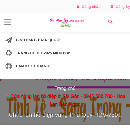
Đăng nhập
Đăng ký
GIAO HÀNG TOÀN QUỐC!
TRANG TRÍ TẾT 2025 MIỄN PHÍ!
CAM KẾT 1 THÁNG
Trang chủ
Cửa hàng lan hồ điệp ở Sài Gòn - 0945.500.700 - Hoa
Lan Bảo Ngọc
Chậu lan hồ điệp vàng Phú Quý HDV-2501