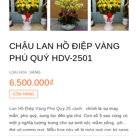
CHẬU LAN HỒ ĐIỆP VÀNG
PHÚ QUÝ HDV-2501
LOẠI HOA :
VÀNG
6.500.000₫
CÒN HÀNG
Lan Hồ Điệp Vàng Phú Quý 25 cành
: chính là sự may
mắn, phú quý, sung túc đến gia chủ. Con số 5 sau cùng có
một ý nghĩa tượng trưng cho sự sinh sôi, mầm sống, phát
đạt và vượng quý. Mẫu hoa này sẽ là món quà cực kỳ sang
trọng và cao cấp phù hợp dành tặng sếp, giám đốc hay