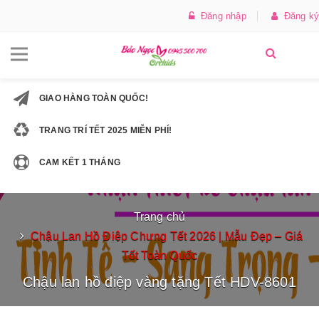
Đăng nhập
Đăng ký
GIAO HÀNG TOÀN QUỐC!
TRANG TRÍ TẾT 2025 MIỄN PHÍ!
CAM KẾT 1 THÁNG
Trang chủ
Chậu Lan Hồ Điệp Chưng Tết 2026 | Mẫu Đẹp – Giá
Tốt Toàn Quốc
Chậu lan hồ điệp vàng tặng Tết HDV-8601