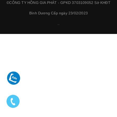
©CÔNG TY HỒNG GIA PHÁT - GPKD 3703109052 Sở KHĐT
Bình Dương Cấp ngày 23/02/2023
.
.